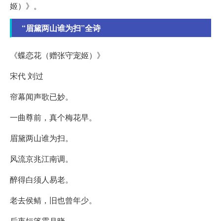
姬）》。
“眉黛两山谁为扫”全诗
《蝶恋花（赠张守宠姬）》
宋代 刘过
帘幕闻声歌已妙。
一曲尊前，真个梅花早。
眉黛两山谁为扫。
风流京兆江南调。
醉得白须人易老。
老去侯鲭，旧也曾年少。
后夜短篷霜月晓。