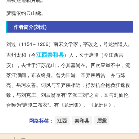
梦魂依约云山绕。
作者简介(刘过)
刘过（1154～1206）南宋文学家，字改之，号龙洲道人。
江西
泰和县
吉州太和（今
）人，长于庐陵（今江西吉
安），去世于江苏昆山，今其墓尚在。四次应举不中，流
落江湖间，布衣终身。曾为陆游、辛弃疾所赏，亦与陈
亮、岳珂友善。词风与辛弃疾相近，抒发抗金抱负狂逸俊
致，与刘克庄、刘辰翁享有“辛派三刘”之誉，又与刘仙伦
合称为“庐陵二布衣”。有《龙洲集》、《龙洲词》。
网络标签：
江西
泰和县
眉黛