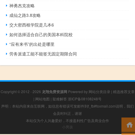
神勇杰克攻略
成仙之路3.8攻略
交大密西根学院是几本6
如何选择适合自己的美国本科院校
“应有来书”的出处是哪里
劳务派遣工能不能签无固定期限合同
Copyright © 2012 - 2026
龙翔免费资源网
Powered by
网站分类目录
|
精选推荐文章
|
网站地图
|
疑难解答
浙ICP备08108248号
声明：本站内容来自互联网，如信息有错误可发邮件到f_fb#foxmail.com说明，我们
会及时纠正，谢谢
本站仅为个人兴趣爱好，不接盈利性广告及商业合作
小男孩