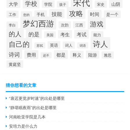
宋代
学校
大学
山阴
学院
宋史
孩子
攻略
技能
时间
手机
是一个
工作
您的
梦幻西游
游戏
次韵
江西
李白
的人
的是
考试
考生
能力
美国
诗人
自己的
英语
词人
苏轼
词语
诗词
费用
都是
陆游
释义
雅思
还不
黄庭坚
猜你想看的文章
“衰迟更觉岁时速”的出处是哪里
“静堪眠夜雨”的出处是哪里
河南欧亚学院是几本
安培力是什么力