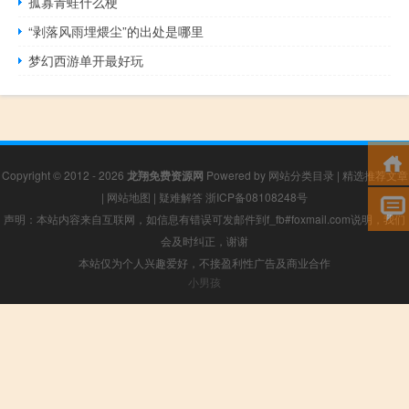
孤寡青蛙什么梗
“剥落风雨埋煨尘”的出处是哪里
梦幻西游单开最好玩
Copyright © 2012 - 2026
龙翔免费资源网
Powered by
网站分类目录
|
精选推荐文章
|
网站地图
|
疑难解答
浙ICP备08108248号
声明：本站内容来自互联网，如信息有错误可发邮件到f_fb#foxmail.com说明，我们
会及时纠正，谢谢
本站仅为个人兴趣爱好，不接盈利性广告及商业合作
小男孩