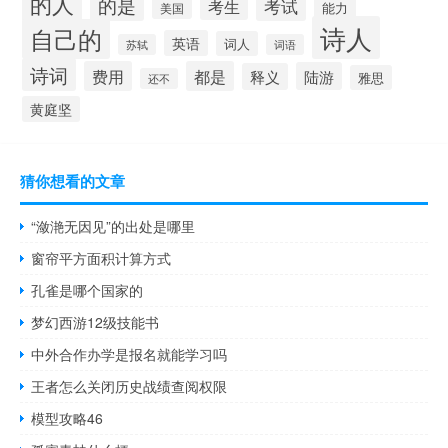
的人
的是
考试
考生
能力
美国
诗人
自己的
英语
词人
苏轼
词语
诗词
费用
都是
陆游
释义
雅思
还不
黄庭坚
猜你想看的文章
“潋滟无因见”的出处是哪里
窗帘平方面积计算方式
孔雀是哪个国家的
梦幻西游12级技能书
中外合作办学是报名就能学习吗
王者怎么关闭历史战绩查阅权限
模型攻略46