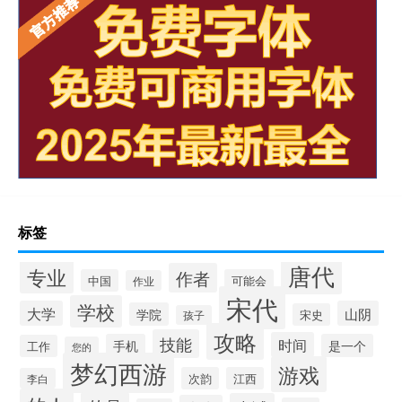
标签
唐代
专业
作者
中国
可能会
作业
宋代
学校
大学
山阴
学院
宋史
孩子
攻略
技能
时间
手机
是一个
工作
您的
梦幻西游
游戏
次韵
江西
李白