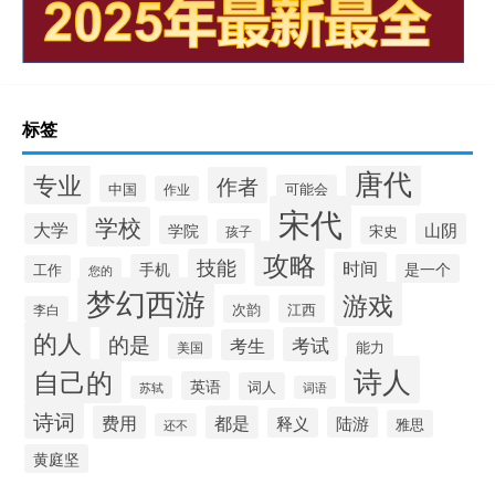
标签
唐代
专业
作者
中国
可能会
作业
宋代
学校
大学
山阴
学院
宋史
孩子
攻略
技能
时间
手机
是一个
工作
您的
梦幻西游
游戏
次韵
江西
李白
的人
的是
考试
考生
能力
美国
诗人
自己的
英语
词人
苏轼
词语
诗词
费用
都是
陆游
释义
雅思
还不
黄庭坚