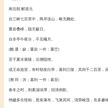
南北朝 郦道元
自三峡七百里中，两岸连山，略无阙处。
重岩叠嶂，隐天蔽日。
自非亭午夜分，不见曦月。
(阙 通：缺；重岩 一作：重峦)
至于夏水襄陵，沿溯阻绝。
或王命急宣，有时朝发白帝，暮到江陵，其间千二百里，
(溯 同：泝；暮到 一作：暮至)
春冬之时，则素湍绿潭，回清倒影。
绝巘多生怪柏，悬泉瀑布，飞漱其间，清荣峻茂，良多趣