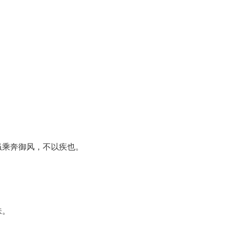
虽乘奔御风，不以疾也。
味。