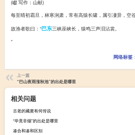
(巘 写作：山献)
每至晴初霜旦，林寒涧肃，常有高猿长啸，属引凄异，空
巴东
故渔者歌曰：“
三峡巫峡长，猿鸣三声泪沾裳。
”
网络标签
上一篇
“巴山夜雨涨秋池”的出处是哪里
相关问题
古老的藏獒有何传说
“毕竟非烟”的出处是哪里
凑合和凑和区别