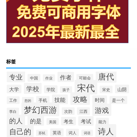
标签
唐代
专业
作者
中国
可能会
作业
宋代
学校
大学
山阴
学院
宋史
孩子
攻略
技能
时间
手机
是一个
工作
您的
梦幻西游
游戏
次韵
江西
李白
的人
的是
考试
考生
能力
美国
诗人
自己的
英语
词人
苏轼
词语