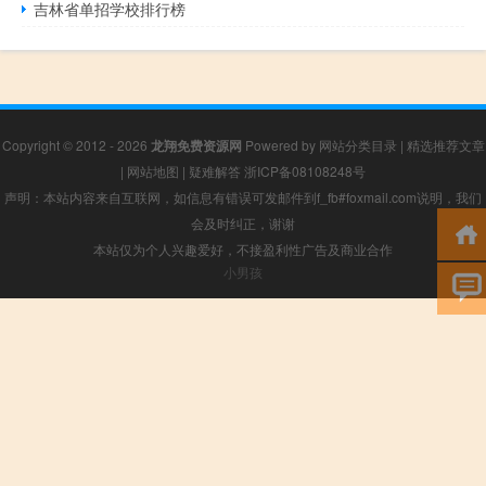
吉林省单招学校排行榜
Copyright © 2012 - 2026
龙翔免费资源网
Powered by
网站分类目录
|
精选推荐文章
|
网站地图
|
疑难解答
浙ICP备08108248号
声明：本站内容来自互联网，如信息有错误可发邮件到f_fb#foxmail.com说明，我们
会及时纠正，谢谢
本站仅为个人兴趣爱好，不接盈利性广告及商业合作
小男孩