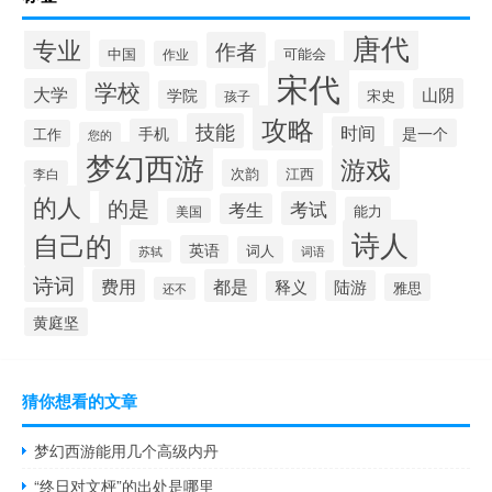
唐代
专业
作者
中国
可能会
作业
宋代
学校
大学
山阴
学院
宋史
孩子
攻略
技能
时间
手机
是一个
工作
您的
梦幻西游
游戏
次韵
江西
李白
的人
的是
考试
考生
能力
美国
诗人
自己的
英语
词人
苏轼
词语
诗词
费用
都是
陆游
释义
雅思
还不
黄庭坚
猜你想看的文章
梦幻西游能用几个高级内丹
“终日对文枰”的出处是哪里