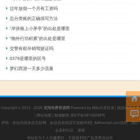
过年放假一个月有工资吗
总分类账的正确填写方法
“岸傍偷上小茅亭”的出处是哪里
“物外行功积累”的出处是哪里
交警有权吊销驾驶证吗
0379是哪里的区号
梦幻西游一天多少流量
Copyright © 2012 - 2026
龙翔免费资源网
Powered by
网站分类目录
|
精选推荐文章
|
网站地图
|
疑难解答
浙ICP备08108248号
声明：本站内容来自互联网，如信息有错误可发邮件到f_fb#foxmail.com说明，我们
会及时纠正，谢谢
本站仅为个人兴趣爱好，不接盈利性广告及商业合作