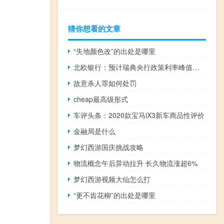
猜你想看的文章
“失地颜色改”的出处是哪里
北欧银行：预计瑞典央行政策利率峰值为4.25%之前预计为4%
故意杀人罪如何处罚
cheap最高级形式
车评头条：2020款宝马iX3新车商品性评价
金融局是什么
梦幻西游国庆挑战攻略
物流概念午后异动拉升 长久物流涨超6%
梦幻西游视频大仙怎么打
“更不齿花柳”的出处是哪里