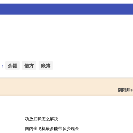
：
余额
借方
账簿
阴阳师s
功放底噪怎么解决
国内坐飞机最多能带多少现金