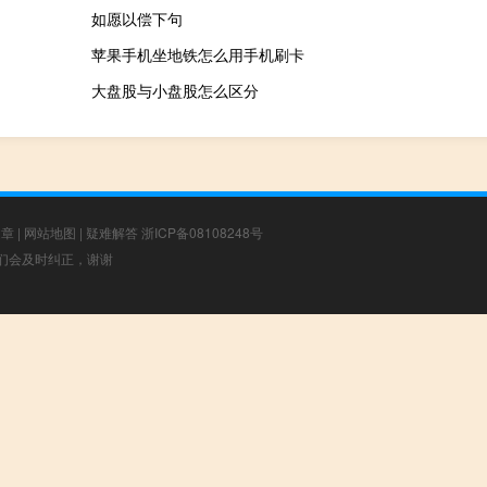
如愿以偿下句
苹果手机坐地铁怎么用手机刷卡
大盘股与小盘股怎么区分
文章
|
网站地图
|
疑难解答
浙ICP备08108248号
，我们会及时纠正，谢谢