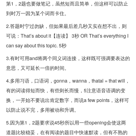
第1，2题也要做笔记，虽然短而且简单，但这样可以防止
到时万一因为某个词而卡住。
2.答题时宁过勿缺，但如果最后差几秒又实在想不出，则
可说：That’s a
bout it【连读】 3秒 OR That’s everything I
can say a
bout this topic. 5秒
3.有时可用and将两个同义词连接，这样既可强调要表达的
意思，又可延长一倍的时间。
4.多用习语，口语词，gonna，wanna，thatal = that will，
有的词读得短而快，有些则长而慢，5注意语音语调的变
换，一开始不要说出肯定数字，而说a few points，这样可
以防止说不完，多用被动和升调。
5.因为第1，2题要求说45秒所以用一些opening会使这两
道题比较稳妥，在有阅读的题目中快速默读，但有不熟的