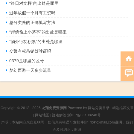
“终日对文枰”的出处是哪里
过年放假一个月有工资吗
总分类账的正确填写方法
“岸傍偷上小茅亭”的出处是哪里
“物外行功积累”的出处是哪里
交警有权吊销驾驶证吗
0379是哪里的区号
梦幻西游一天多少流量
Copyright © 2012 - 2026
龙翔免费资源网
Powered by
网站分类目录
|
精选推荐文章
|
网站地图
|
疑难解答
浙ICP备08108248号
声明：本站内容来自互联网，如信息有错误可发邮件到f_fb#foxmail.com说明，我们
会及时纠正，谢谢