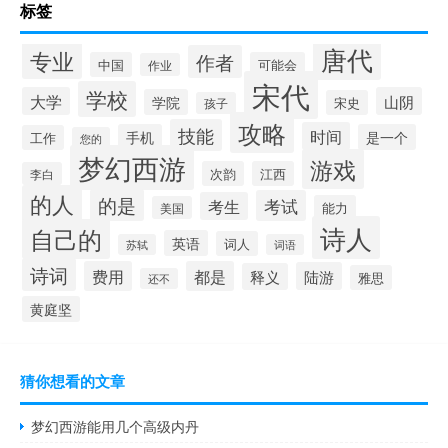
标签
唐代
专业
作者
中国
可能会
作业
宋代
学校
大学
山阴
学院
宋史
孩子
攻略
技能
时间
手机
是一个
工作
您的
梦幻西游
游戏
次韵
江西
李白
的人
的是
考试
考生
能力
美国
诗人
自己的
英语
词人
苏轼
词语
诗词
费用
都是
陆游
释义
雅思
还不
黄庭坚
猜你想看的文章
梦幻西游能用几个高级内丹