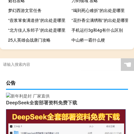
魁召攻略
刀剑领域 攻略
梦幻西游文官任务
“朅到死心难折”的出处是哪里
“壼浆箪食满道傍”的出处是哪里
“花扑香尘满绣鞍”的出处是哪里
“北方佳人东邻子”的出处是哪里
手机运行3g和4g有什么区别
25人英雄会战唐门攻略
中山桥一霸什么梗
☚
公告
DeepSeek全套部署资料免费下载