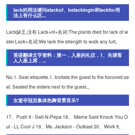
lack的用法请问alackof、belackingin和lackfor用
法上有什么区...
Lack缺乏,没有 Lack+of+名词:The plants died for lack of w
ater.Lack+名词:We lack the strength to walk any furt。
英语翻译文字资料：第一．入座的礼仪．1、先请客
人入座上席．...
No.1. Seat etiquette.1. Invitate the guest to the honored se
at. Seated the elders next to the guest.。
女篮夺冠后集体热舞背景音乐?
17、Push It - Salt-N-Pepa 18、 Mama Said Knock You O
ut - LL Cool J 19、Ms. Jackson - Outkast 20、Work It。