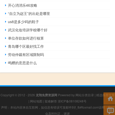
开心消消乐46攻略
“自立为赵王”的出处是哪里
us8是多少码的鞋子
武汉化妆培训学校哪个好
单位存款如何进行核算
青岛哪个区最好找工作
劳动仲裁有区域限制吗
鸣艚的意思是什么
Copyright © 2012 - 2026
龙翔免费资源网
Powered by
网站分类目录
|
精选推荐文章
|
网站地图
|
疑难解答
浙ICP备08108248号
声明：本站内容来自互联网，如信息有错误可发邮件到f_fb#foxmail.com说明，我们
会及时纠正，谢谢