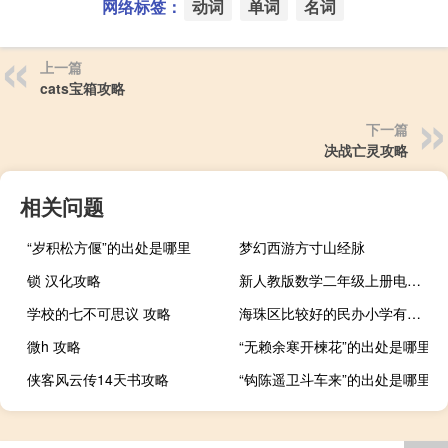
网络标签：
动词
单词
名词
上一篇
cats宝箱攻略
下一篇
决战亡灵攻略
相关问题
“岁积松方偃”的出处是哪里
梦幻西游方寸山经脉
锁 汉化攻略
新人教版数学二年级上册电子课本（新人教版二年级上册数学课本）
学校的七不可思议 攻略
海珠区比较好的民办小学有哪个
微h 攻略
“无赖余寒开楝花”的出处是哪里
侠客风云传14天书攻略
“钩陈遥卫斗车来”的出处是哪里