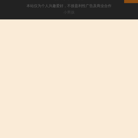
本站仅为个人兴趣爱好，不接盈利性广告及商业合作
小男孩