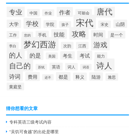
唐代
专业
作者
中国
可能会
作业
宋代
学校
大学
山阴
学院
宋史
孩子
攻略
技能
时间
手机
是一个
工作
您的
梦幻西游
游戏
次韵
江西
李白
的人
的是
考试
考生
能力
美国
诗人
自己的
英语
词人
苏轼
词语
诗词
费用
都是
陆游
释义
雅思
还不
黄庭坚
猜你想看的文章
专科英语三级考试内容
“吴饥可食越”的出处是哪里