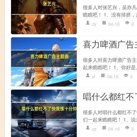
很多人对张艺兴，吴亦凡
瞧瞧吧！ 1、没有排挤，
zy
04-10
0
喜力啤酒广告
很多人对喜力啤酒广告主
起来瞧瞧吧！ 1、你好是。 2、Bos
xl
04-10
0
唱什么都红不
很多人对唱什么都红不了
们一起来瞧瞧吧！ 1、说
cs
04-10
0