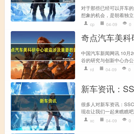
对于那些已经可以开车的
想象的机会，是朝着独立于
cp
04-09
0
奇点汽车美科
中国汽车新闻网讯 10
谷的研究与创新中心办公
rd
04-09
0
新车资讯：SS
很多人对新车资讯：SSC
现在让我们一起来瞧瞧吧！ Sh
xc
04-09
0