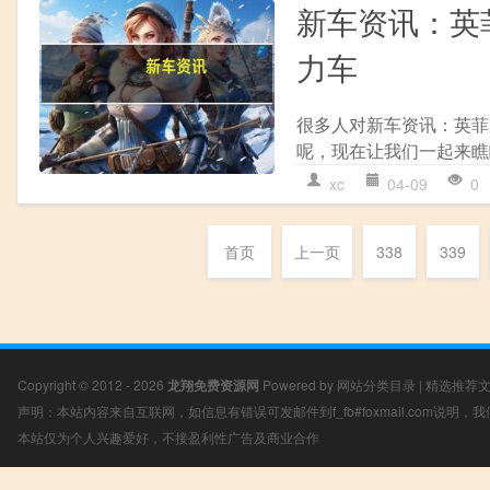
新车资讯：英菲尼
力车
很多人对新车资讯：英菲尼迪
呢，现在让我们一起来瞧瞧
xc
04-09
0
首页
上一页
338
339
Copyright © 2012 - 2026
龙翔免费资源网
Powered by
网站分类目录
|
精选推荐
声明：本站内容来自互联网，如信息有错误可发邮件到f_fb#foxmail.com说明
本站仅为个人兴趣爱好，不接盈利性广告及商业合作