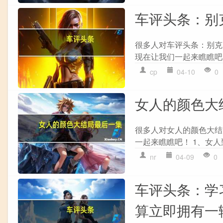
车评头条：别
很多人对车评头条：别克
现在让我们一起来瞧瞧吧！
cp
04-10
0
女人的颜色大
很多人对女人的颜色大结
一起来瞧瞧吧！ 1、女人
nr
04-09
0
车评头条：学
算立即拥有一