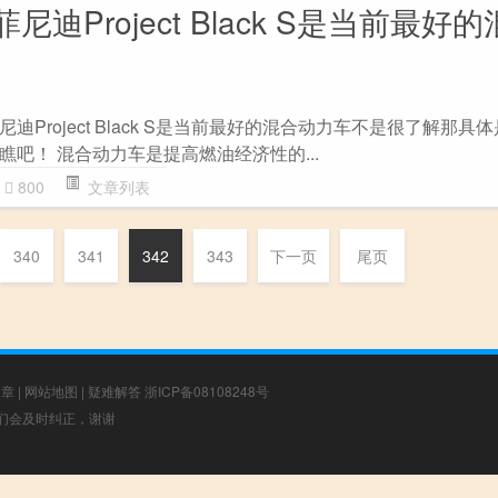
迪Project Black S是当前最好
Project Black S是当前最好的混合动力车不是很了解那具
吧！ 混合动力车是提高燃油经济性的...
800
文章列表
340
341
342
343
下一页
尾页
文章
|
网站地图
|
疑难解答
浙ICP备08108248号
，我们会及时纠正，谢谢