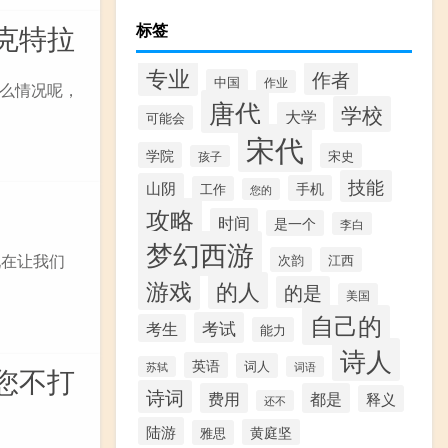
克特拉
标签
专业
作者
中国
作业
么情况呢，
唐代
学校
大学
可能会
宋代
学院
宋史
孩子
技能
山阴
手机
工作
您的
攻略
时间
是一个
李白
梦幻西游
现在让我们
次韵
江西
游戏
的人
的是
美国
自己的
考试
考生
能力
诗人
英语
词人
苏轼
词语
您不打
诗词
费用
都是
释义
还不
陆游
黄庭坚
雅思