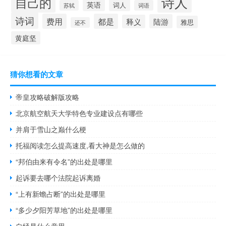
诗人
自己的
英语
词人
苏轼
词语
诗词
费用
都是
陆游
释义
雅思
还不
黄庭坚
猜你想看的文章
帝皇攻略破解版攻略
北京航空航天大学特色专业建设点有哪些
并肩于雪山之巅什么梗
托福阅读怎么提高速度,看大神是怎么做的
“邦伯由来有令名”的出处是哪里
起诉要去哪个法院起诉离婚
“上有新蟾占断”的出处是哪里
“多少夕阳芳草地”的出处是哪里
自经是什么意思