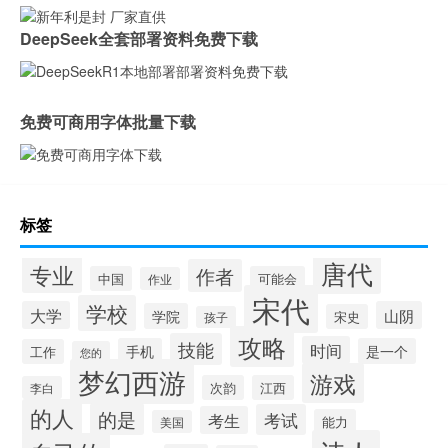
DeepSeek全套部署资料免费下载
免费可商用字体批量下载
标签
唐代
专业
作者
中国
可能会
作业
宋代
学校
大学
山阴
学院
宋史
孩子
攻略
技能
时间
手机
是一个
工作
您的
梦幻西游
游戏
次韵
江西
李白
的人
的是
考试
考生
能力
美国