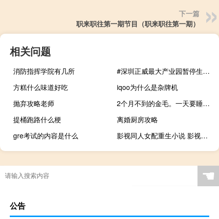
下一篇
职来职往第一期节目（职来职往第一期）
相关问题
消防指挥学院有几所
#深圳正威最大产业园暂停生产# 员工放假两个月 到底什么情况嘞
方糕什么味道好吃
iqoo为什么是杂牌机
抛弃攻略老师
2个月不到的金毛。一天要睡多久呀
提桶跑路什么梗
离婚厨房攻略
gre考试的内容是什么
影视同人女配重生小说 影视同人小说排行榜
☚
公告