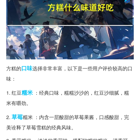
口味
方糕的
选择非常丰富，以下是一些用户评价较高的口
味：
糯米
1. 红豆
：经典口味，糯糯沙沙的，红豆沙细腻，糯
米有嚼劲。
草莓
2.
糯米 ：内含一层酸甜的草莓果酱，口感酸甜，完
美诠释了草莓雪糕的经典风味。