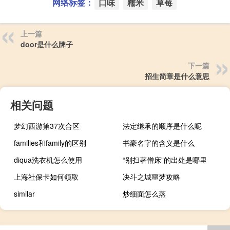
网络标签：
口味
糯米
草莓
上一篇
door是什么牌子
下一篇
招生简章是什么意思
相关问题
梦幻西游第37次合区
法定继承的顺序是什么呢
families和family的区别
书豪名字的含义是什么
diqua洗衣机怎么使用
“别扫著僧床”的出处是哪里
上海社保卡如何领取
决斗之城噩梦攻略
similar
炒细面怎么蒸