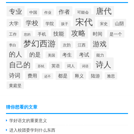
唐代
专业
作者
中国
可能会
作业
宋代
学校
大学
山阴
学院
宋史
孩子
攻略
技能
时间
手机
是一个
工作
您的
梦幻西游
游戏
次韵
江西
李白
的人
的是
考试
考生
能力
美国
诗人
自己的
英语
词人
苏轼
词语
诗词
费用
都是
陆游
释义
雅思
还不
黄庭坚
猜你想看的文章
学好语文的重要意义
进入校团委学到什么东西