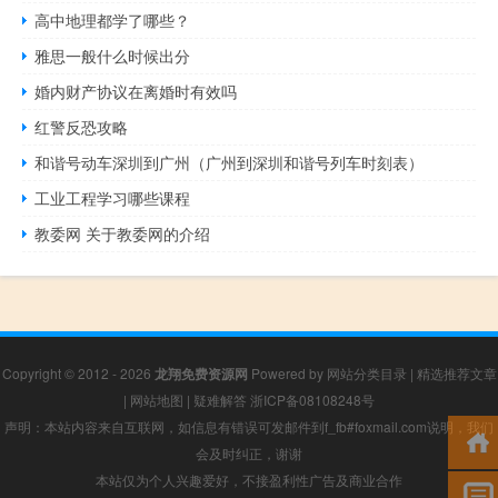
高中地理都学了哪些？
雅思一般什么时候出分
婚内财产协议在离婚时有效吗
红警反恐攻略
和谐号动车深圳到广州（广州到深圳和谐号列车时刻表）
工业工程学习哪些课程
教委网 关于教委网的介绍
Copyright © 2012 - 2026
龙翔免费资源网
Powered by
网站分类目录
|
精选推荐文章
|
网站地图
|
疑难解答
浙ICP备08108248号
声明：本站内容来自互联网，如信息有错误可发邮件到f_fb#foxmail.com说明，我们
会及时纠正，谢谢
本站仅为个人兴趣爱好，不接盈利性广告及商业合作