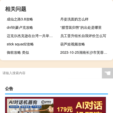
相关问题
成仙之路3.8攻略
丹姿洗面奶怎么样
dnf剑豪卢克攻略
“腊雪装归辔”的出处是哪里
迈克尔杰克逊在台湾一共举行过多少场演唱会 迈克尔杰克逊演唱会
员工晋升组长自我评价怎么写
stick squad2攻略
葫芦娃视频攻略
御前攻略 类似
2023-10-25湖南长沙市芙蓉区(鹿茸菇)的报价是多少
☚
公告