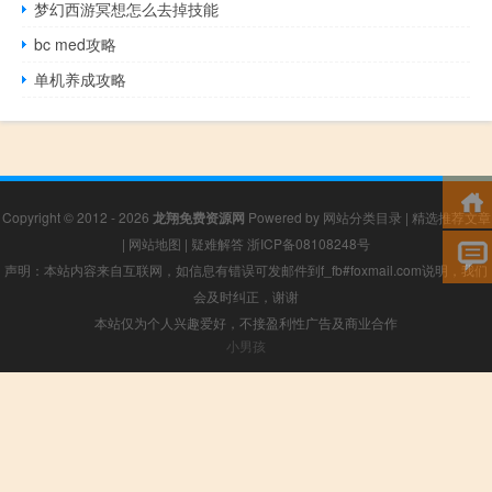
梦幻西游冥想怎么去掉技能
bc med攻略
单机养成攻略
Copyright © 2012 - 2026
龙翔免费资源网
Powered by
网站分类目录
|
精选推荐文章
|
网站地图
|
疑难解答
浙ICP备08108248号
声明：本站内容来自互联网，如信息有错误可发邮件到f_fb#foxmail.com说明，我们
会及时纠正，谢谢
本站仅为个人兴趣爱好，不接盈利性广告及商业合作
小男孩