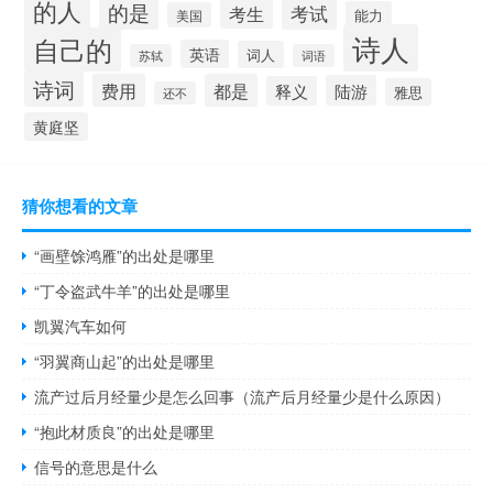
的人
的是
考试
考生
能力
美国
诗人
自己的
英语
词人
苏轼
词语
诗词
费用
都是
陆游
释义
雅思
还不
黄庭坚
猜你想看的文章
“画壁馀鸿雁”的出处是哪里
“丁令盗武牛羊”的出处是哪里
凯翼汽车如何
“羽翼商山起”的出处是哪里
流产过后月经量少是怎么回事（流产后月经量少是什么原因）
“抱此材质良”的出处是哪里
信号的意思是什么