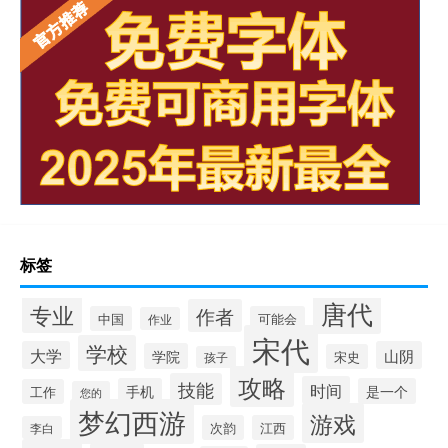
标签
唐代
专业
作者
中国
可能会
作业
宋代
学校
大学
山阴
学院
宋史
孩子
攻略
技能
时间
手机
是一个
工作
您的
梦幻西游
游戏
次韵
江西
李白