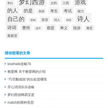
梦幻西游
游戏
次韵
江西
李白
的人
的是
考试
考生
能力
美国
诗人
自己的
英语
词人
苏轼
词语
诗词
费用
都是
陆游
释义
雅思
还不
黄庭坚
猜你想看的文章
lovehate攻略70
教委网 关于教委网的介绍
“巧尽翻成拙”的出处是哪里
开心消消乐乐攻略
梦幻西游网易宝是
match的两种意思