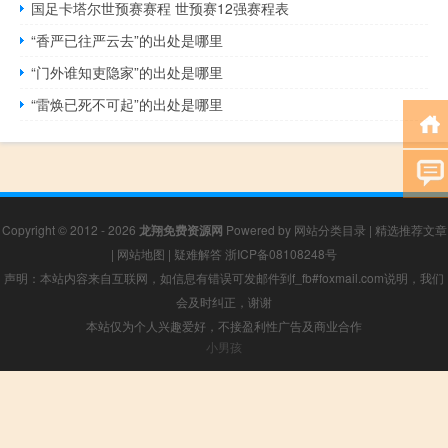
国足卡塔尔世预赛赛程 世预赛12强赛程表
“香严已往严云去”的出处是哪里
“门外谁知吏隐家”的出处是哪里
“雷焕已死不可起”的出处是哪里
Copyright © 2012 - 2026
龙翔免费资源网
Powered by
网站分类目录
|
精选推荐文章
|
网站地图
|
疑难解答
浙ICP备08108248号
声明：本站内容来自互联网，如信息有错误可发邮件到f_fb#foxmail.com说明，我们
会及时纠正，谢谢
本站仅为个人兴趣爱好，不接盈利性广告及商业合作
小男孩