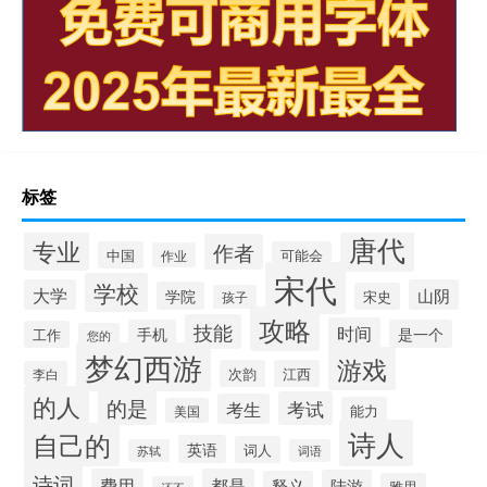
标签
唐代
专业
作者
中国
可能会
作业
宋代
学校
大学
山阴
学院
宋史
孩子
攻略
技能
时间
手机
是一个
工作
您的
梦幻西游
游戏
次韵
江西
李白
的人
的是
考试
考生
能力
美国
诗人
自己的
英语
词人
苏轼
词语
诗词
费用
都是
陆游
释义
雅思