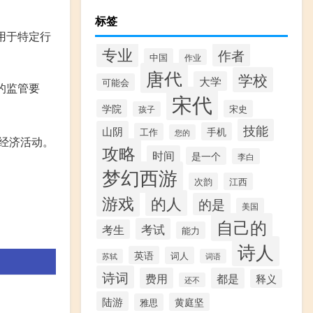
标签
用于特定行
专业
作者
中国
作业
唐代
学校
大学
可能会
的监管要
宋代
学院
宋史
孩子
技能
山阴
手机
工作
您的
经济活动。
攻略
时间
是一个
李白
梦幻西游
次韵
江西
游戏
的人
的是
美国
自己的
考试
考生
能力
诗人
英语
词人
苏轼
词语
诗词
费用
都是
释义
还不
陆游
黄庭坚
雅思