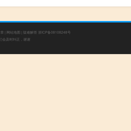
文章
|
网站地图
|
疑难解答
浙ICP备08108248号
，我们会及时纠正，谢谢