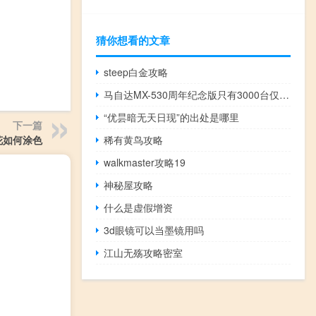
猜你想看的文章
steep白金攻略
马自达MX-530周年纪念版只有3000台仅供手册使用
“优昙暗无天日现”的出处是哪里
下一篇
花如何涂色
稀有黄鸟攻略
walkmaster攻略19
神秘屋攻略
什么是虚假增资
3d眼镜可以当墨镜用吗
江山无殇攻略密室