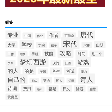
标签
唐代
专业
作者
中国
可能会
作业
宋代
学校
大学
山阴
学院
宋史
孩子
攻略
技能
时间
手机
是一个
工作
您的
梦幻西游
游戏
次韵
江西
李白
的人
的是
考试
考生
能力
美国
诗人
自己的
英语
词人
苏轼
词语
诗词
费用
都是
陆游
释义
雅思
还不
黄庭坚