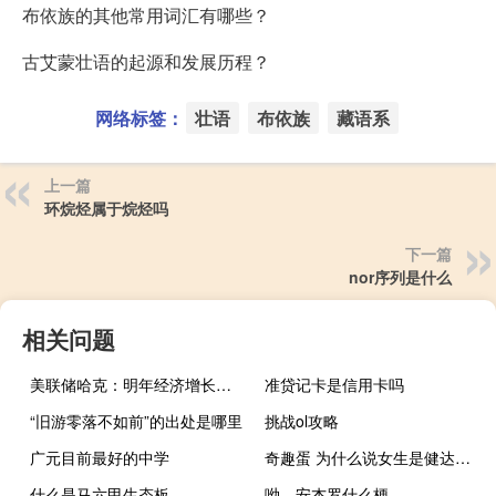
布依族的其他常用词汇有哪些？
古艾蒙壮语的起源和发展历程？
网络标签：
壮语
布依族
藏语系
上一篇
环烷烃属于烷烃吗
下一篇
nor序列是什么
相关问题
美联储哈克：明年经济增长将放缓但不预计出现衰退
准贷记卡是信用卡吗
“旧游零落不如前”的出处是哪里
挑战ol攻略
广元目前最好的中学
奇趣蛋 为什么说女生是健达奇趣蛋什么梗
什么是马六甲生态板
呦，安杰罗什么梗