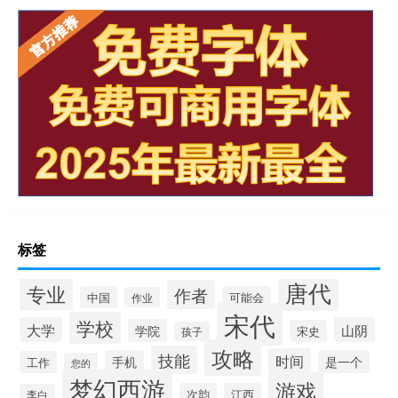
标签
唐代
专业
作者
中国
可能会
作业
宋代
学校
大学
山阴
学院
宋史
孩子
攻略
技能
时间
手机
是一个
工作
您的
梦幻西游
游戏
次韵
江西
李白