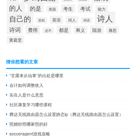
的人
的是
考试
考生
能力
美国
诗人
自己的
英语
词人
苏轼
词语
诗词
费用
都是
陆游
释义
雅思
还不
黄庭坚
猜你想看的文章
“甘露来从仙掌”的出处是哪里
会计如何调整收入
实在人是什么意思
社区康复学习哪些课程
腾达无线路由器怎么设置静态ip（腾达无线路由器怎么设置）
照婚纱照哪家照的好
socceragent游戏攻略