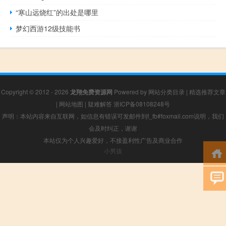
“寒山远烧红”的出处是哪里
梦幻西游12级技能书
Copyright © 2012 - 2026
龙翔免费资源网
Powered by
网站分类目录
|
精选推荐文章
|
网站地图
|
疑难解答
浙ICP备08108248号
声明：本站内容来自互联网，如信息有错误可发邮件到f_fb#foxmail.com说明，我们
会及时纠正，谢谢
本站仅为个人兴趣爱好，不接盈利性广告及商业合作
小男孩