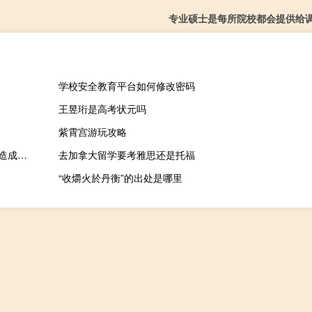
专业硕士是每所院校都会提供给
学校安全教育平台如何修改密码
王昱珩是高考状元吗
紫霄宫游玩攻略
“中国通用技术有限公司”被美国制裁？公司澄清：媒体转载时翻译造成公众混淆
去加拿大留学要考雅思还是托福
“收爝火於丹衡”的出处是哪里