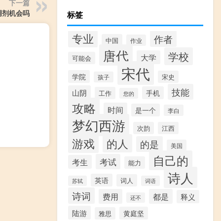
下一篇
调剂机会吗
标签
专业
作者
中国
作业
唐代
学校
大学
可能会
宋代
学院
宋史
孩子
技能
山阴
手机
工作
您的
攻略
时间
是一个
李白
梦幻西游
次韵
江西
游戏
的人
的是
美国
自己的
考试
考生
能力
诗人
英语
词人
苏轼
词语
诗词
费用
都是
释义
还不
陆游
黄庭坚
雅思