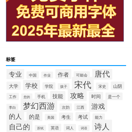
标签
唐代
专业
作者
中国
可能会
作业
宋代
学校
大学
山阴
学院
宋史
孩子
攻略
技能
时间
手机
是一个
工作
您的
梦幻西游
游戏
次韵
江西
李白
的人
的是
考试
考生
能力
美国
诗人
自己的
英语
词人
苏轼
词语