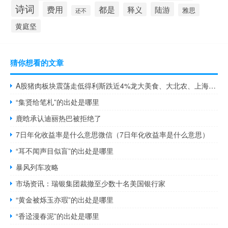
诗词
费用
都是
陆游
释义
雅思
还不
黄庭坚
猜你想看的文章
A股猪肉板块震荡走低得利斯跌近4%龙大美食、大北农、上海梅林、益生股份、禾丰股份、克明食品、罗牛山跟跌
“集贤给笔札”的出处是哪里
鹿晗承认迪丽热巴被拒绝了
7日年化收益率是什么意思微信（7日年化收益率是什么意思）
“耳不闻声目似盲”的出处是哪里
暴风列车攻略
市场资讯：瑞银集团裁撤至少数十名美国银行家
“黄金被烁玉亦瑕”的出处是哪里
“香迳漫春泥”的出处是哪里