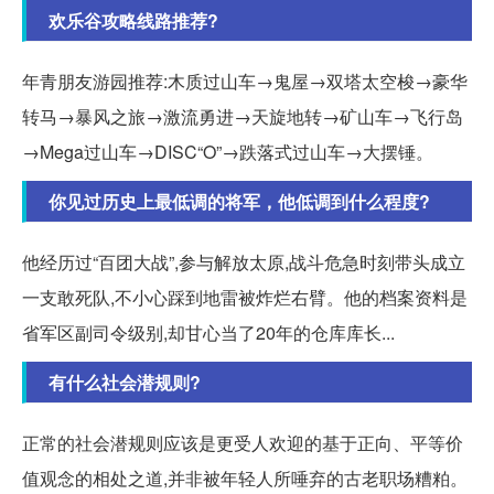
欢乐谷攻略线路推荐?
年青朋友游园推荐:木质过山车→鬼屋→双塔太空梭→豪华
转马→暴风之旅→激流勇进→天旋地转→矿山车→飞行岛
→Mega过山车→DISC“O”→跌落式过山车→大摆锤。
你见过历史上最低调的将军，他低调到什么程度?
他经历过“百团大战”,参与解放太原,战斗危急时刻带头成立
一支敢死队,不小心踩到地雷被炸烂右臂。他的档案资料是
省军区副司令级别,却甘心当了20年的仓库库长...
有什么社会潜规则?
正常的社会潜规则应该是更受人欢迎的基于正向、平等价
值观念的相处之道,并非被年轻人所唾弃的古老职场糟粕。