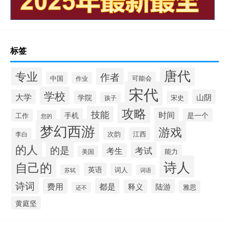
标签
唐代
专业
作者
中国
可能会
作业
宋代
学校
大学
山阴
学院
宋史
孩子
攻略
技能
时间
手机
是一个
工作
您的
梦幻西游
游戏
次韵
江西
李白
的人
的是
考试
考生
能力
美国
诗人
自己的
英语
词人
苏轼
词语
诗词
费用
都是
陆游
释义
雅思
还不
黄庭坚