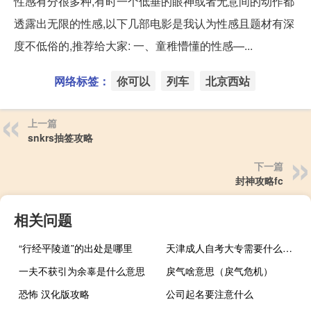
性感有分很多种,有时一个低垂的眼神或者无意间的动作都
透露出无限的性感,以下几部电影是我认为性感且题材有深
度不低俗的,推荐给大家: 一、童稚懵懂的性感—...
网络标签：
你可以
列车
北京西站
上一篇
snkrs抽签攻略
下一篇
封神攻略fc
相关问题
“行经平陵道”的出处是哪里
天津成人自考大专需要什么条件
一夫不获引为余辜是什么意思
戾气啥意思（戾气危机）
恐怖 汉化版攻略
公司起名要注意什么