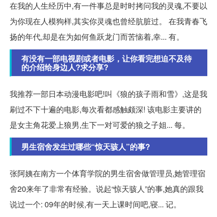
在我的人生经历中,有一件事总是时时拷问我的灵魂,不要以
为你现在人模狗样,其实你灵魂也曾经肮脏过。 在我青春飞
扬的年代,却是在为如何鱼跃龙门而苦恼着,幸... 有。
有没有一部电视剧或者电影，让你看完想迫不及待
的介绍给身边人?求分享?
我推荐一部日本动漫电影吧!叫《狼的孩子雨和雪》,这是我
刷过不下十遍的电影,每次看都感触颇深! 该电影主要讲的
是女主角花爱上狼男,生下一对可爱的狼之子姐... 每。
男生宿舍发生过哪些“惊天骇人”的事?
张阿姨在南方一个体育学院的男生宿舍做管理员,她管理宿
舍20来年了非常有经验。说起“惊天骇人”的事,她真的跟我
说过一个: 09年的时候,有一天上课时间吧,寝... 记。