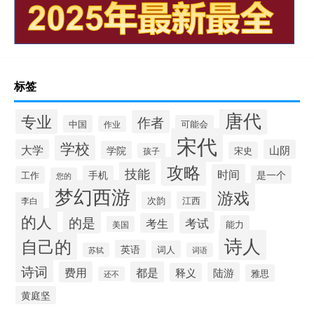
标签
唐代
专业
作者
中国
可能会
作业
宋代
学校
大学
山阴
学院
宋史
孩子
攻略
技能
时间
手机
是一个
工作
您的
梦幻西游
游戏
次韵
江西
李白
的人
的是
考试
考生
能力
美国
诗人
自己的
英语
词人
苏轼
词语
诗词
费用
都是
陆游
释义
雅思
还不
黄庭坚