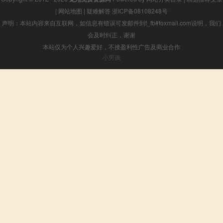
|
网站地图
|
疑难解答
浙ICP备08108248号
声明：本站内容来自互联网，如信息有错误可发邮件到f_fb#foxmail.com说明，我们
会及时纠正，谢谢
本站仅为个人兴趣爱好，不接盈利性广告及商业合作
小男孩