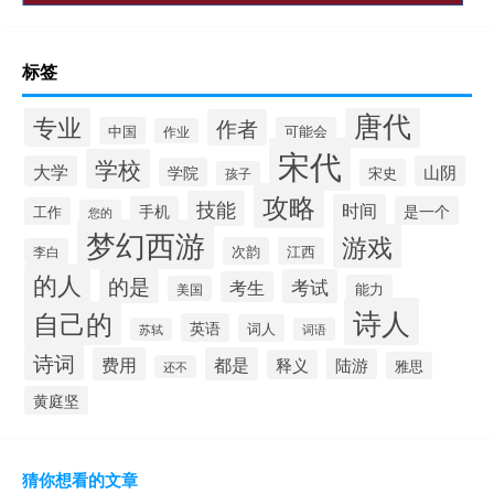
标签
唐代
专业
作者
中国
可能会
作业
宋代
学校
大学
山阴
学院
宋史
孩子
攻略
技能
时间
手机
是一个
工作
您的
梦幻西游
游戏
次韵
江西
李白
的人
的是
考试
考生
能力
美国
诗人
自己的
英语
词人
苏轼
词语
诗词
费用
都是
陆游
释义
雅思
还不
黄庭坚
猜你想看的文章