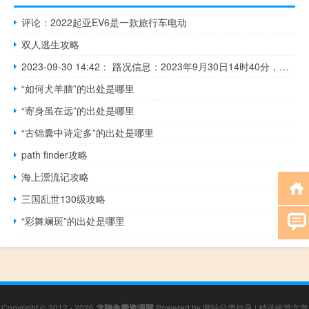
评论：2022起亚EV6是一款旅行车电动
双人逃生攻略
2023-09-30 14:42： 路况信息：2023年9月30日14时40分，长芷高速长韶娄段灰汤收费站附近以西K63处西往东因一辆货车货物起火占用应急车道，途经车辆需谨慎慢行。 ​​​
“如何犬羊膻”的出处是哪里
“寄身虽在远”的出处是哪里
“古锦囊中诗定多”的出处是哪里
path finder攻略
海上漂流记攻略
三国乱世130级攻略
“彩舞斓斑”的出处是哪里
Copyright © 2012 - 2026
龙翔免费资源网
Powered by
网站分类目录
|
精选推荐文章