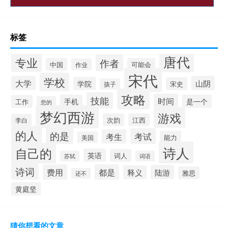
标签
唐代
专业
作者
中国
可能会
作业
宋代
学校
大学
山阴
学院
宋史
孩子
攻略
技能
时间
手机
是一个
工作
您的
梦幻西游
游戏
次韵
江西
李白
的人
的是
考试
考生
能力
美国
诗人
自己的
英语
词人
苏轼
词语
诗词
费用
都是
陆游
释义
雅思
还不
黄庭坚
猜你想看的文章