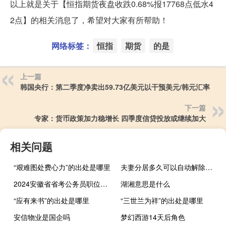
以上就是关于【恒指期货夜盘收跌0.68%报17768点低水4
2点】的相关消息了，希望对大家有所帮助！
网络标签：
恒指
期货
的是
上一篇
韩国央行：第二季度净卖出59.73亿美元以干预美元/韩元汇率
下一篇
专家：货币政策加力稳增长 四季度信贷投放或继续加大
相关问题
“艰难图处费心力”的出处是哪里
夫妻分居多久可以自动解除婚姻
2024安徽省省考公务员职位表何时发布
湖湘意思是什么
“应有来书”的出处是哪里
“三世兰为祥”的出处是哪里
安信物业是国企吗
梦幻西游14天后角色