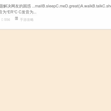
友的困惑 ...mailB.sleepC.meD.great()A.walkB.talkC.shor
发音为“ER”C C发音为...
556
手游攻略