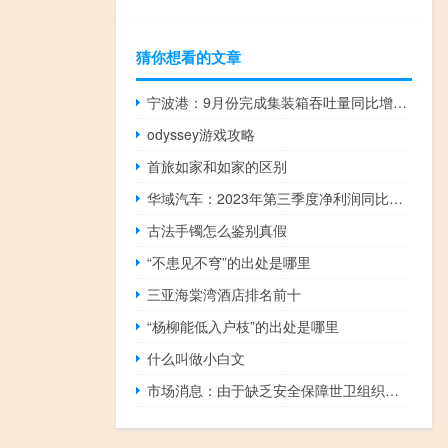
猜你想看的文章
宁波港：9月份完成集装箱吞吐量同比增长18.9%
odyssey游戏攻略
首旅如家和如家的区别
华域汽车：2023年第三季度净利润同比下降19.51%
古法手镯怎么鉴别真假
“不患见不穹”的出处是哪里
三亚海棠湾酒店排名前十
“杨柳能低入户枝”的出处是哪里
什么叫做小白文
市场消息：由于缺乏安全保障世卫组织仍然无法向加沙北部的主要医院分发燃料、基本的救生保健用品