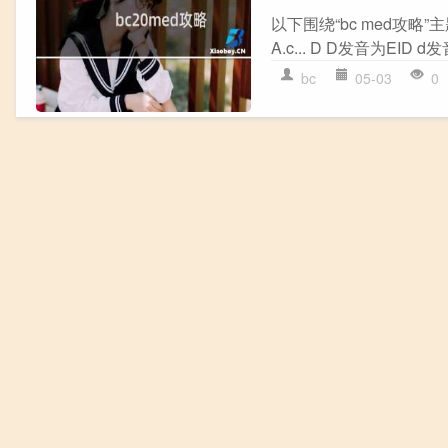
以下围绕“bc med攻略”主题解决网
A.c... D D发音为EID d
bc
05-03
0