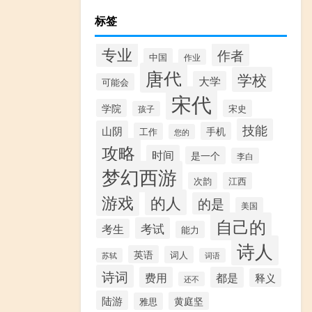
标签
专业
作者
中国
作业
唐代
学校
大学
可能会
宋代
学院
宋史
孩子
技能
山阴
手机
工作
您的
攻略
时间
是一个
李白
梦幻西游
次韵
江西
游戏
的人
的是
美国
自己的
考试
考生
能力
诗人
英语
词人
苏轼
词语
诗词
费用
都是
释义
还不
陆游
黄庭坚
雅思