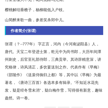
樱桃解结垂檐子，杨柳能低入户枝。
山简醉来歌一曲，参差笑杀郢中儿。
作者简介(张谓)
张谓（？--777年） 字正言，河内（今河南泌阳县）人，
唐代。天宝二年登进士第，乾元中为尚书郎，大历年间潭
州刺史，后官至礼部侍郎，三典贡举。其诗辞精意深，讲
究格律，诗风清正，多饮宴送别之作。代表作有《早梅》
《邵陵作》《送裴侍御归上都》等，其中以《早梅》为最
著名，《唐诗三百首》各选本多有辑录。“不知近水花先
发，疑是经冬雪未消”，疑白梅作雪，写得很有新意，趣味
盎然。诗一卷。