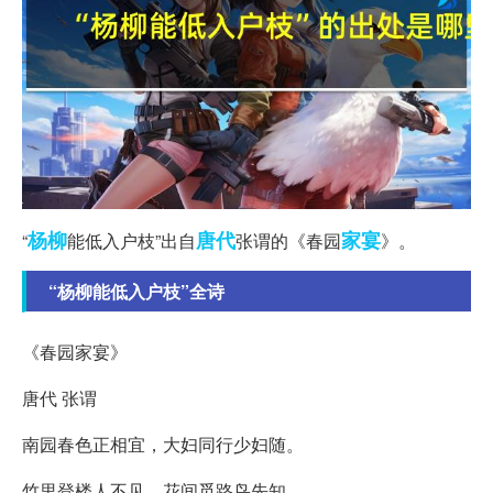
杨柳
唐代
家宴
“
能低入户枝”出自
张谓的《春园
》。
“杨柳能低入户枝”全诗
《春园家宴》
唐代 张谓
南园春色正相宜，大妇同行少妇随。
竹里登楼人不见，花间觅路鸟先知。