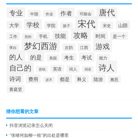
唐代
专业
作者
中国
可能会
作业
宋代
学校
大学
山阴
学院
宋史
孩子
攻略
技能
时间
手机
是一个
工作
您的
梦幻西游
游戏
次韵
江西
李白
的人
的是
考试
考生
能力
美国
诗人
自己的
英语
词人
苏轼
词语
诗词
费用
都是
陆游
释义
雅思
还不
黄庭坚
猜你想看的文章
抖音浏览记录怎么关闭
“张绪何如柳一枝”的出处是哪里