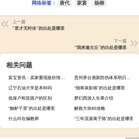
网络标签：
唐代
家宴
杨柳
上一篇
“君才无时休”的出处是哪里
下一篇
“我来逢古丘”的出处是哪里
相关问题
富宝资讯：卖家重现挺价情绪今日电池级碳酸锂上涨1500元/吨
贵州茅台酒新防伪体系明日正式启用
辽宁石油大学是本科吗
“细将泉影移”的出处是哪里
低保户和贫困户的区别
梦幻西游人生果介绍
“舳舻千里”的出处是哪里
解救方块60攻略
什么叫在编教师
“三年流落寓于陈”的出处是哪里