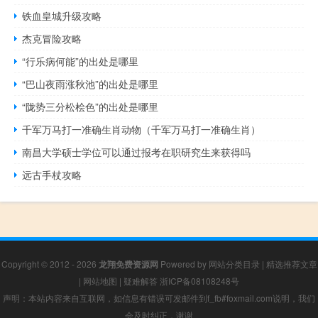
铁血皇城升级攻略
杰克冒险攻略
“行乐病何能”的出处是哪里
“巴山夜雨涨秋池”的出处是哪里
“陇势三分松桧色”的出处是哪里
千军万马打一准确生肖动物（千军万马打一准确生肖）
南昌大学硕士学位可以通过报考在职研究生来获得吗
远古手杖攻略
Copyright © 2012 - 2026
龙翔免费资源网
Powered by
网站分类目录
|
精选推荐文章
|
网站地图
|
疑难解答
浙ICP备08108248号
声明：本站内容来自互联网，如信息有错误可发邮件到f_fb#foxmail.com说明，我们
会及时纠正，谢谢