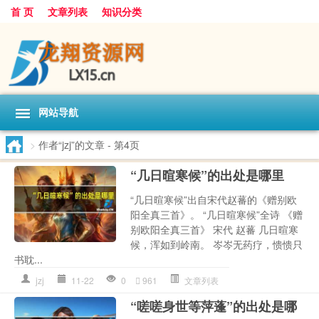
首 页
文章列表
知识分类
网站导航
>
作者“jzj”的文章
- 第4页
“几日暄寒候”的出处是哪里
“几日暄寒候”出自宋代赵蕃的《赠别欧
阳全真三首》。 “几日暄寒候”全诗 《赠
别欧阳全真三首》 宋代 赵蕃 几日暄寒
候，浑如到岭南。 岑岑无药疗，愦愦只
书耽...
jzj
11-22
0
961
文章列表
“嗟嗟身世等萍蓬”的出处是哪