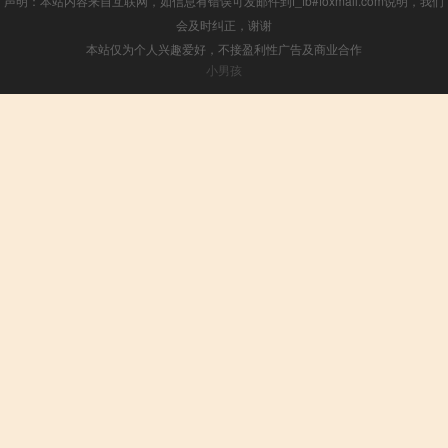
声明：本站内容来自互联网，如信息有错误可发邮件到f_fb#foxmail.com说明，我们
会及时纠正，谢谢
本站仅为个人兴趣爱好，不接盈利性广告及商业合作
小男孩