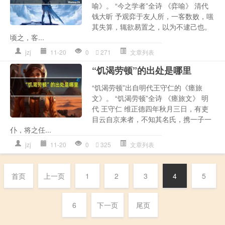
喻》。 “今之学者”全诗 《弈喻》 清代
钱大昕 予观弈于友人所，一客数败，嗤
其失算，辄欲易置之，以为不逮己也。
顷之，客...
jzj
11-20
0
271
文章列表
“饥渴劳顿”的出处是哪里
“饥渴劳顿”出自明代王守仁的《瘗旅
文》。 “饥渴劳顿”全诗 《瘗旅文》 明
代 王守仁 维正德四年秋月三日，有吏
目云自京来者，不知其名氏，携一子一
仆，将之任...
jzj
11-20
0
325
文章列表
首页
上一页
1
2
3
4
5
6
下一页
尾页