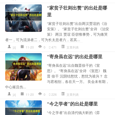
“家贫子壮则出赘”的出处是哪
里
“家贫子壮则出赘”出自两汉贾谊的《治
安策》。 “家贫子壮则出赘”全诗 《治安
策》 两汉 贾谊 臣窃惟事势，可为痛哭
者一，可为流涕者二，可为长太息者六，若其...
jzj
11-20
0
471
文章列表
“寄身虽在远”的出处是哪里
“寄身虽在远”出自魏晋徐干的《室
思》。 “寄身虽在远”全诗 《室思》 魏
晋 徐干 沉阴结愁忧，愁忧为谁兴？ 念
与君相别，各在天一方。 良会未有期，
中心摧且伤...
jzj
11-20
0
226
文章列表
“今之学者”的出处是哪里
“今之学者”出自清代钱大昕的《弈