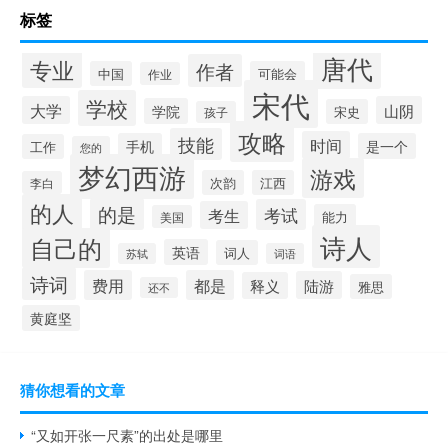
标签
唐代
专业
作者
中国
可能会
作业
宋代
学校
大学
山阴
学院
宋史
孩子
攻略
技能
时间
手机
是一个
工作
您的
梦幻西游
游戏
次韵
江西
李白
的人
的是
考试
考生
能力
美国
诗人
自己的
英语
词人
苏轼
词语
诗词
费用
都是
陆游
释义
雅思
还不
黄庭坚
猜你想看的文章
“又如开张一尺素”的出处是哪里