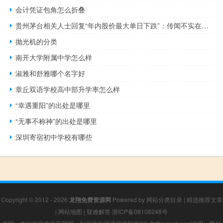
会计凭证包角怎么折叠
贵州茅台相关人士回复“年内股价最大单日下跌”：传闻不实在查原因
抛光机的分类
南开大学附属中学怎么样
淑雅和舒雅哪个名字好
章丘双语学校高中部升学率怎么样
“幸遇重阳”的出处是哪里
“无事不称神”的出处是哪里
深圳寄宿初中学校有哪些
Copyright © 2012 - 2026
龙翔免费资源网
Powered by
网站分类目录
|
精选推荐文章
|
网站地图
|
疑难解答
浙ICP备08108248号