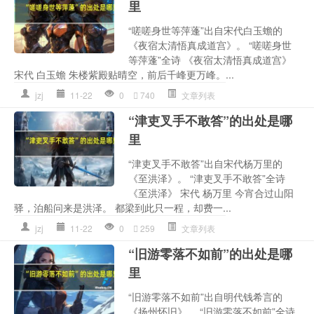
里
“嗟嗟身世等萍蓬”出自宋代白玉蟾的
《夜宿太清悟真成道宫》。 “嗟嗟身世
等萍蓬”全诗 《夜宿太清悟真成道宫》
宋代 白玉蟾 朱楼紫殿贴晴空，前后千峰更万峰。...
jzj
11-22
0
740
文章列表
“津吏叉手不敢答”的出处是哪
里
“津吏叉手不敢答”出自宋代杨万里的
《至洪泽》。 “津吏叉手不敢答”全诗
《至洪泽》 宋代 杨万里 今宵合过山阳
驿，泊船问来是洪泽。 都梁到此只一程，却费一...
jzj
11-22
0
259
文章列表
“旧游零落不如前”的出处是哪
里
“旧游零落不如前”出自明代钱希言的
《扬州怀旧》。 “旧游零落不如前”全诗