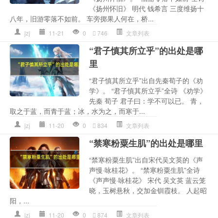
《扬州怀旧》 明代 钱希言 三度维扬十
八年，旧游零落不如前。 车旁掷果人何在，桥...
jzj
11-21
0
746
文章列表
“君子慎其所立乎”的出处是哪
里
“君子慎其所立乎”出自先秦荀子的《劝
学》。 “君子慎其所立乎”全诗 《劝学》
先秦 荀子 君子曰：学不可以已。 青，
取之于蓝，而青于蓝；冰，水为之，而寒于...
jzj
11-20
0
834
文章列表
“禁寒粉粟生肌”的出处是哪里
“禁寒粉粟生肌”出自宋代吴文英的《声
声慢·咏桂花》。 “禁寒粉粟生肌”全诗
《声声慢·咏桂花》 宋代 吴文英 蓝云笼
晓，玉树悬秋，交加金钏霞枝。 人起昭
阳，...
jzj
11-20
0
874
文章列表