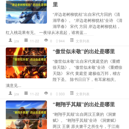
里
“岸边老树柳犹枯”出自宋代方回的《清
湖早春》。 “岸边老树柳犹枯”全诗 《清
湖早春》 宋代 方回 岸边老树柳犹枯，
红入桃花果有无。 一夜绿从冰底起，谁将蓝...
jza
11-22
0
944
文章列表
“傲世似未敬”的出处是哪里
“傲世似未敬”出自宋代黄庭坚的《重赠
徐天隐》。 “傲世似未敬”全诗 《重赠徐
天隐》 宋代 黄庭坚 建极临万邦，稽古
陛下圣。 除书日日下，有耳家相庆。
满意见...
jza
11-22
0
333
文章列表
“翱翔乎其颠”的出处是哪里
“翱翔乎其颠”出自两汉王褒的《洞箫
赋》。 “翱翔乎其颠”全诗 《洞箫赋》
两汉 王褒 原夫箫干之所生兮，于江南