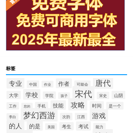
标签
唐代
专业
作者
中国
可能会
作业
宋代
学校
大学
山阴
学院
宋史
孩子
攻略
技能
时间
手机
是一个
工作
您的
梦幻西游
游戏
次韵
江西
李白
的人
的是
考试
考生
能力
美国