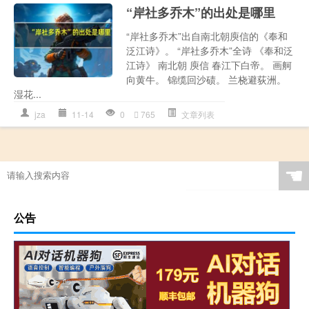
“岸社多乔木”的出处是哪里
“岸社多乔木”出自南北朝庾信的《奉和
泛江诗》。 “岸社多乔木”全诗 《奉和泛
江诗》 南北朝 庾信 春江下白帝。 画舸
向黄牛。 锦缆回沙碛。 兰桡避荻洲。
湿花...
jza
11-14
0
765
文章列表
☚
公告