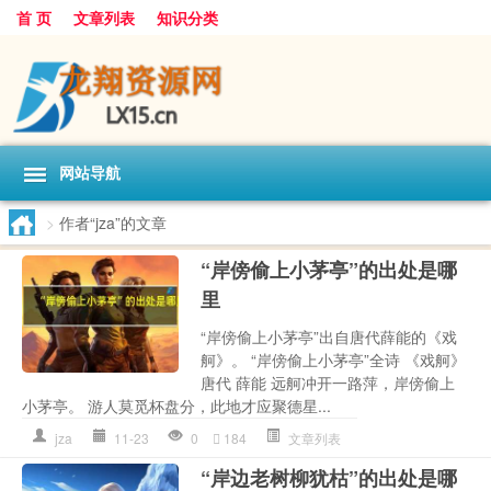
首 页
文章列表
知识分类
网站导航
>
作者“jza”的文章
“岸傍偷上小茅亭”的出处是哪
里
“岸傍偷上小茅亭”出自唐代薛能的《戏
舸》。 “岸傍偷上小茅亭”全诗 《戏舸》
唐代 薛能 远舸冲开一路萍，岸傍偷上
小茅亭。 游人莫觅杯盘分，此地才应聚德星...
jza
11-23
0
184
文章列表
“岸边老树柳犹枯”的出处是哪