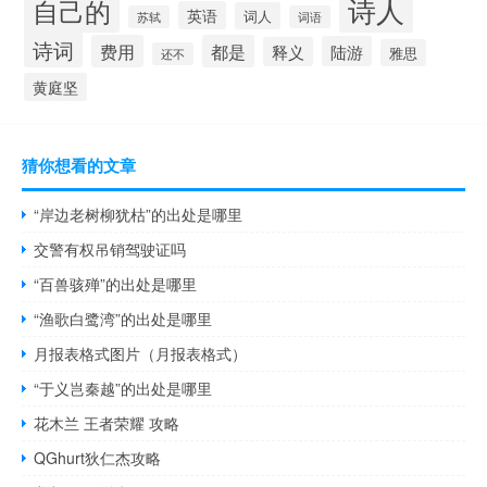
诗人
自己的
英语
词人
苏轼
词语
诗词
费用
都是
陆游
释义
雅思
还不
黄庭坚
猜你想看的文章
“岸边老树柳犹枯”的出处是哪里
交警有权吊销驾驶证吗
“百兽骇殚”的出处是哪里
“渔歌白鹭湾”的出处是哪里
月报表格式图片（月报表格式）
“于义岂秦越”的出处是哪里
花木兰 王者荣耀 攻略
QGhurt狄仁杰攻略