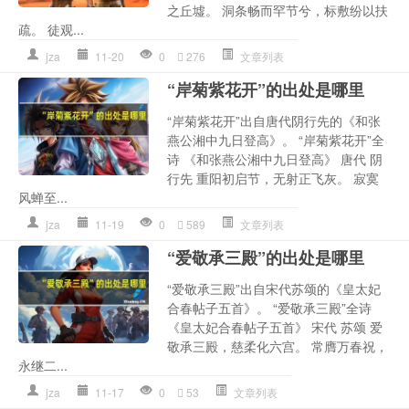
之丘墟。 洞条畅而罕节兮，标敷纷以扶
疏。 徒观...
jza
11-20
0
276
文章列表
“岸菊紫花开”的出处是哪里
“岸菊紫花开”出自唐代阴行先的《和张
燕公湘中九日登高》。 “岸菊紫花开”全
诗 《和张燕公湘中九日登高》 唐代 阴
行先 重阳初启节，无射正飞灰。 寂寞
风蝉至...
jza
11-19
0
589
文章列表
“爱敬承三殿”的出处是哪里
“爱敬承三殿”出自宋代苏颂的《皇太妃
合春帖子五首》。 “爱敬承三殿”全诗
《皇太妃合春帖子五首》 宋代 苏颂 爱
敬承三殿，慈柔化六宫。 常膺万春祝，
永继二...
jza
11-17
0
53
文章列表