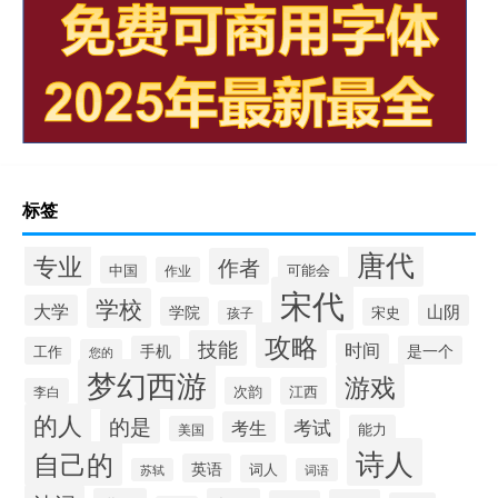
标签
唐代
专业
作者
中国
可能会
作业
宋代
学校
大学
山阴
学院
宋史
孩子
攻略
技能
时间
手机
是一个
工作
您的
梦幻西游
游戏
次韵
江西
李白
的人
的是
考试
考生
能力
美国
诗人
自己的
英语
词人
苏轼
词语