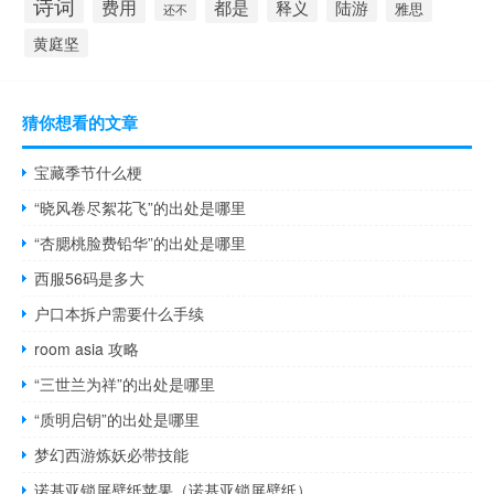
诗词
费用
都是
陆游
释义
雅思
还不
黄庭坚
猜你想看的文章
宝藏季节什么梗
“晓风卷尽絮花飞”的出处是哪里
“杏腮桃脸费铅华”的出处是哪里
西服56码是多大
户口本拆户需要什么手续
room asia 攻略
“三世兰为祥”的出处是哪里
“质明启钥”的出处是哪里
梦幻西游炼妖必带技能
诺基亚锁屏壁纸苹果（诺基亚锁屏壁纸）