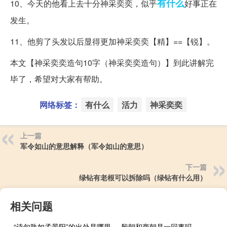
有什么
10、今天的他看上去十分神采奕奕，似乎
好事正在
发生。
11、他剪了头发以后显得更加神采奕奕【精】==【锐】。
本文【神采奕奕造句10字（神采奕奕造句）】到此讲解完
毕了，希望对大家有帮助。
网络标签：
有什么
活力
神采奕奕
上一篇
军令如山的意思解释（军令如山的意思）
下一篇
绿钻有老根可以拆除吗（绿钻有什么用）
相关问题
“诗句孰如孟景阳”的出处是哪里
殷朝和商朝是一回事吗