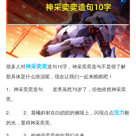
神采奕奕
很多人对
造句10字，神采奕奕造句不是很了解
那具体是什么情况呢，现在让我们一起来瞧瞧吧！
1、神采奕奕造句 老李虽然70岁了，但他依然神采奕
奕。
活力
2、 2、晨曦斜射在白皑皑的侧墙上，闪现点点
般
的光，显得神采奕奕。
3、 3、他神采奕奕的向我们走来。