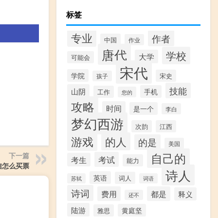
标签
专业
作者
中国
作业
唐代
学校
大学
可能会
宋代
学院
宋史
孩子
技能
山阴
手机
工作
您的
攻略
时间
是一个
李白
梦幻西游
次韵
江西
游戏
的人
的是
美国
自己的
下一篇
考试
考生
能力
信怎么买票
诗人
英语
词人
苏轼
词语
诗词
费用
都是
释义
还不
陆游
黄庭坚
雅思