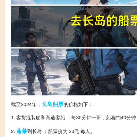
长岛
船票
截至2024年，
的价格如下：
1. 客货混装船和高速客船 ：每30分钟一班，船程约40分钟
蓬莱
2.
到长岛 ：船票价为 23元 每人。