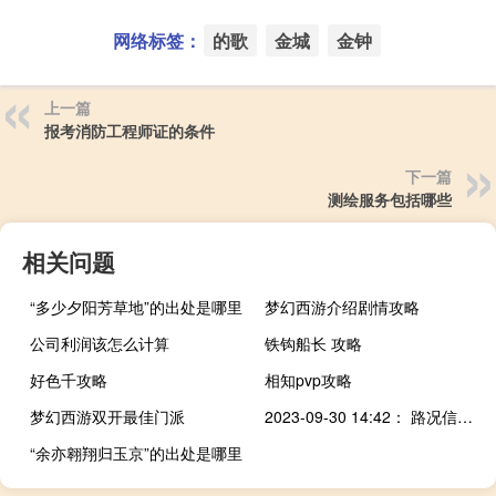
网络标签：
的歌
金城
金钟
上一篇
报考消防工程师证的条件
下一篇
测绘服务包括哪些
相关问题
“多少夕阳芳草地”的出处是哪里
梦幻西游介绍剧情攻略
公司利润该怎么计算
铁钩船长 攻略
好色千攻略
相知pvp攻略
梦幻西游双开最佳门派
2023-09-30 14:42： 路况信息：2023年9月30日14时40分，长芷高速长韶娄段灰汤收费站附近以西K63处西往东因一辆货车货物起火占用应急车道，途经车辆需谨慎慢行。 ​​​
“余亦翱翔归玉京”的出处是哪里