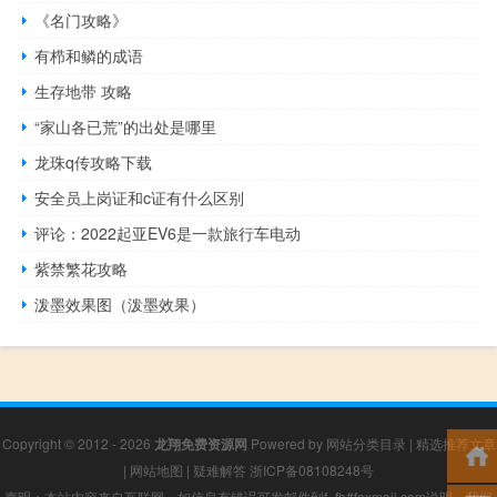
《名门攻略》
有栉和鳞的成语
生存地带 攻略
“家山各已荒”的出处是哪里
龙珠q传攻略下载
安全员上岗证和c证有什么区别
评论：2022起亚EV6是一款旅行车电动
紫禁繁花攻略
泼墨效果图（泼墨效果）
Copyright © 2012 - 2026
龙翔免费资源网
Powered by
网站分类目录
|
精选推荐文章
|
网站地图
|
疑难解答
浙ICP备08108248号
声明：本站内容来自互联网，如信息有错误可发邮件到f_fb#foxmail.com说明，我们