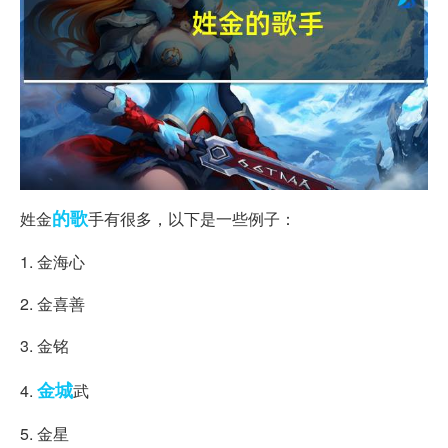
的歌
姓金
手有很多，以下是一些例子：
1. 金海心
2. 金喜善
3. 金铭
金城
4.
武
5. 金星