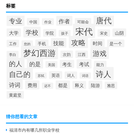
标签
唐代
专业
作者
中国
可能会
作业
宋代
学校
大学
山阴
学院
宋史
孩子
攻略
技能
时间
手机
是一个
工作
您的
梦幻西游
游戏
次韵
江西
李白
的人
的是
考试
考生
能力
美国
诗人
自己的
英语
词人
苏轼
词语
诗词
费用
都是
陆游
释义
雅思
还不
黄庭坚
猜你想看的文章
福清市内有哪几所职业学校