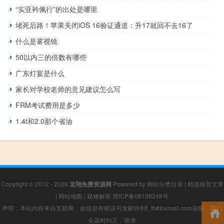
“实亚衿佩行”的出处是哪里
堵死后路！苹果关闭iOS 16验证通道：升17就回不去16了
什么是雾视镜
50以内三的倍数有哪些
广东灯宴是什么
家长对学校老师的意见建议怎么写
FRM考试费用是多少
1.4t和2.0那个省油
Copyright © 2012 - 2026
龙翔免费资源网
Powered by
网站分类目录
|
精选推荐文章
|
网站地图
|
疑难解答
浙ICP备08108248号
声明：本站内容来自互联网，如信息有错误可发邮件到f_fb#foxmail.com说明，我们
会及时纠正，谢谢