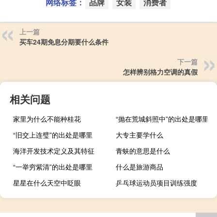
网络标签：
品牌
女装
消费者
上一篇
买车24期免息分期要什么条件
下一篇
怎样辨别格力空调的真假
相关问题
家里为什么不能种桂花
“抛在荒城斜照中”的出处是哪里
“旧交上连璧”的出处是哪里
大专主要学什么
海洋开发技术定义及其特征
青蚨的意思是什么
“一举穷紫清”的出处是哪里
什么是旅游商品
星星在什么天空中眨眼
乒乓球运动员项目训练强度