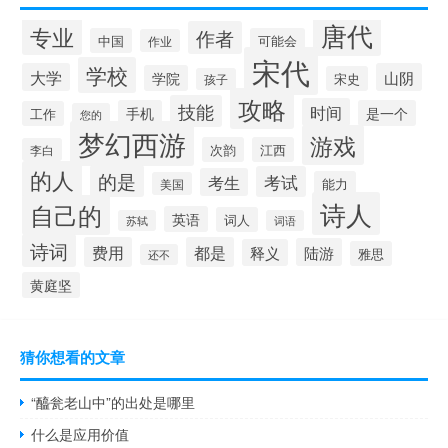
唐代
专业
作者
中国
可能会
作业
宋代
学校
大学
山阴
学院
宋史
孩子
攻略
技能
时间
手机
是一个
工作
您的
梦幻西游
游戏
次韵
江西
李白
的人
的是
考试
考生
能力
美国
诗人
自己的
英语
词人
苏轼
词语
诗词
费用
都是
陆游
释义
雅思
还不
黄庭坚
猜你想看的文章
“醯瓮老山中”的出处是哪里
什么是应用价值