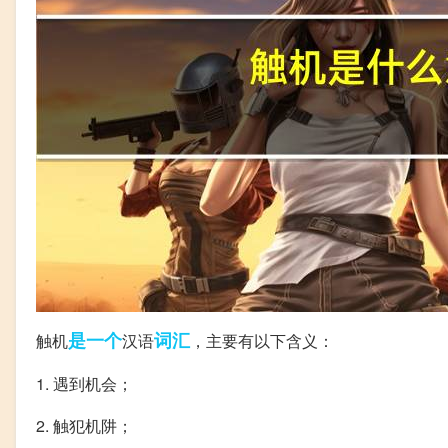
是一个
词汇
触机
汉语
，主要有以下含义：
1. 遇到机会；
2. 触犯机阱；