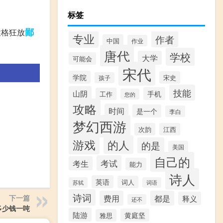
标签
鄙
性格狂放
专业
作者
中国
作业
唐代
学校
大学
可能会
宋代
学院
宋史
孩子
技能
山阴
手机
工作
您的
攻略
时间
是一个
李白
梦幻西游
次韵
江西
游戏
的人
的是
美国
自己的
考试
考生
能力
诗人
英语
词人
苏轼
词语
诗词
费用
都是
下一篇
释义
还不
多少钱一吨
陆游
黄庭坚
雅思