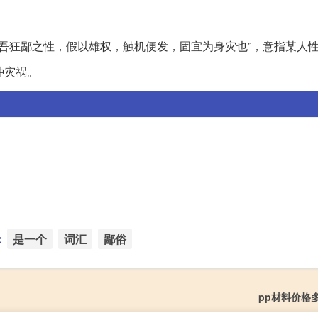
“吾狂鄙之性，假以雄权，触机便发，固宜为身灾也”，意指某人
种灾祸。
：
是一个
词汇
鄙俗
pp材料价格