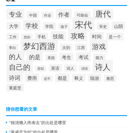
唐代
专业
作者
中国
可能会
作业
宋代
学校
大学
山阴
学院
宋史
孩子
攻略
技能
时间
手机
是一个
工作
您的
梦幻西游
游戏
次韵
江西
李白
的人
的是
考试
考生
能力
美国
诗人
自己的
英语
词人
苏轼
词语
诗词
费用
都是
陆游
释义
雅思
还不
黄庭坚
猜你想看的文章
“独清懒入终南去”的出处是哪里
“寒威恋为炉”的出处是哪里