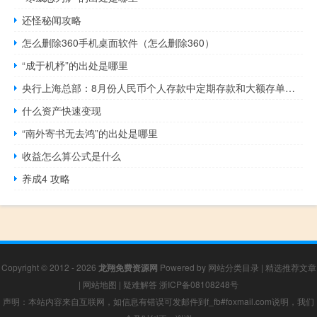
还怪秘闻攻略
怎么删除360手机桌面软件（怎么删除360）
“成于机杼”的出处是哪里
央行上海总部：8月份人民币个人存款中定期存款和大额存单分别增加596亿元和75亿元
什么资产快速变现
“南外寄书无去鸿”的出处是哪里
收益怎么算公式是什么
养成4 攻略
Copyright © 2012 - 2026
龙翔免费资源网
Powered by
网站分类目录
|
精选推荐文章
|
网站地图
|
疑难解答
浙ICP备08108248号
声明：本站内容来自互联网，如信息有错误可发邮件到f_fb#foxmail.com说明，我们