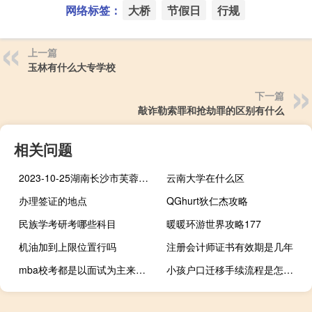
网络标签：
大桥
节假日
行规
上一篇
玉林有什么大专学校
下一篇
敲诈勒索罪和抢劫罪的区别有什么
相关问题
2023-10-25湖南长沙市芙蓉区(鹿茸菇)的报价是多少
云南大学在什么区
办理签证的地点
QGhurt狄仁杰攻略
民族学考研考哪些科目
暖暖环游世界攻略177
机油加到上限位置行吗
注册会计师证书有效期是几年
mba校考都是以面试为主来决定结果吗
小孩户口迁移手续流程是怎样的