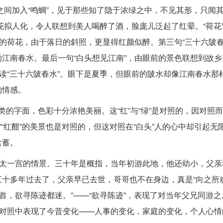
”之间加入“鸣蜩”，见于那些知了隐于浓绿之中，不见其形，只闻
花拟人化，令人联想到美人喝醉了酒，脸庞儿泛起了红晕。“荷花”
艳的荷花，由于落日的斜照，更显得红颜似醉。第三句“三十六陂春
江南春水。最后一句“白头想见江南”，由眼前的景色联想到故乡
再读“三十六陂春水”。眼下是夏季，但眼前的陂水却像江南春水那
的情感。
一类的字面，色彩十分浓艳美丽。这“红”与“绿”是对照的，因对照而
暗”“红酣”的美景也是对照的，但这对照在“白头”人的心中却引起无
含蓄。
西太一宫的情景。三十年是概指，当年初游此地，他还幼小，父亲
十多年过去了，父亲早已去世，哥哥也不在身边，真是“向之所
首，欲寻陈迹都迷。”——“欲寻陈迹”，表现了对当年父兄同游
的对照中表现了今昔变化——人事的变化，家庭的变化，个人心情