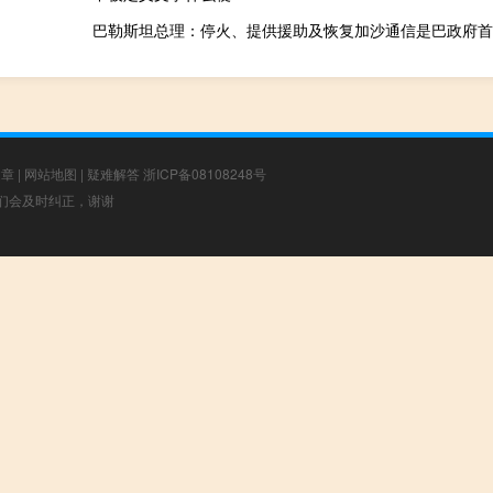
巴勒斯坦总理：停火、提供援助及恢复加沙通信是巴政府首
文章
|
网站地图
|
疑难解答
浙ICP备08108248号
，我们会及时纠正，谢谢