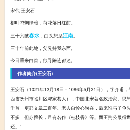
宋代 王安石
柳叶鸣蜩绿暗，荷花落日红酣。
春水
江南
三十六陂
，白头想见
。
三十年前此地，父兄持我东西。
今日重来白首，欲寻陈迹都迷。
作者简介(王安石)
王安石（1021年12月18日－1086年5月21日），
西省抚州市临川区邓家巷人），中国北宋著名政治家、思想
千首，吏部文章二百年。老去自怜心尚在，后来谁与子争先
不多，但亦擅长，且有名作《桂枝香》等。而王荆公最得世
还。”