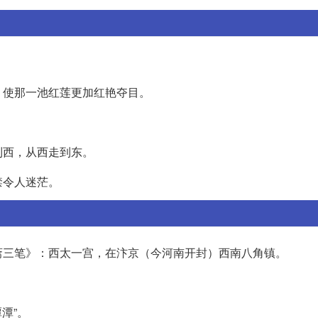
，使那一池红莲更加红艳夺目。
到西，从西走到东。
禁令人迷茫。
斋三笔》：西太一宫，在汴京（今河南开封）西南八角镇。
潭”。