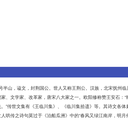
字介甫，号半山，谥文，封荆国公。世人又称王荆公。汉族，北宋抚州
家、文学家、改革家，唐宋八大家之一。欧阳修称赞王安石：“
。”传世文集有《王临川集》、《临川集拾遗》等。其诗文各体
人哄传之诗句莫过于《泊船瓜洲》中的“春风又绿江南岸，明月