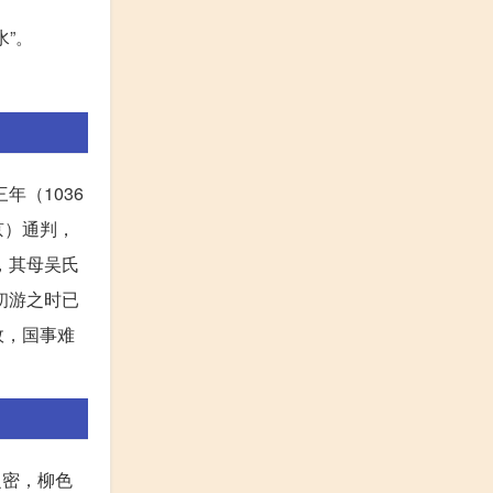
水”。
年（1036
京）通判，
，其母吴氏
初游之时已
故，国事难
之密，柳色