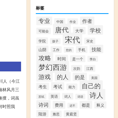
标签
专业
作者
中国
作业
唐代
学校
大学
可能会
宋代
学院
宋史
孩子
技能
山阴
手机
工作
您的
攻略
时间
是一个
李白
梦幻西游
次韵
江西
游戏
的人
的是
美国
临川人（今江
自己的
考试
考生
能力
翰林风月三
诗人
英语
词人
苏轼
词语
兼擅，词虽
诗词
费用
都是
释义
何时照我
还不
陆游
黄庭坚
雅思