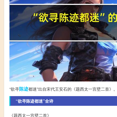
陈迹
“欲寻
都迷”出自宋代王安石的《题西太一宫壁二首》
“欲寻陈迹都迷”全诗
《题西太一宫壁二首》