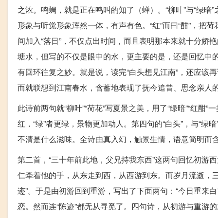
之浓。鸣蜩，就是正在鸣叫的知了（蝉）。“柳叶”与“绿暗
形象与听觉形象浑然一体，有声有色。“红”而曰“酣”，把荷
间加入“落日”，不仅点出时间，而且表明那本来就十分娇
塘水，但写的不仅是眼中的水，更主要的是，还是回忆中的
有回环往复之妙。就是说，读完“白头想见江南”，还应该
而就联想到江南春水，含蓄地表现了抚今追昔、思念亲人
此诗前两句就“柳叶”“荷花”写夏景之美，用了“绿暗”“红酣”
红，“绿”者更绿，景物更加动人。第四句的“白头”，与“绿
不清是什么滋味。全诗由真入幻，触景生情，语意简明而
第二首，“三十年前此地，父兄持我东西”这两句回忆初游
仁牵着他的手，从东走到西，从西游到东。而岁月流逝，三
迹”。于是由初游回到重游，写出了下面两句：“今日重来白
恋。然而连“陈迹”都无从寻觅了。四句诗，从初游与重游