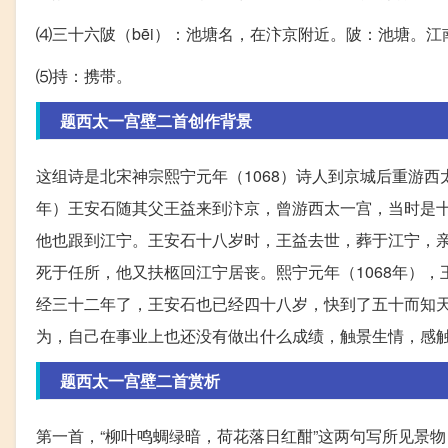
⑷三十六陂（bēi）：池塘名，在汴京附近。陂：池塘。江
⑸持：携带。
题西太一宫壁二首创作背景
这组诗是北宋神宗熙宁元年（1068）诗人到京城后重游西
年）王安石随其父王益来到汴京，曾游西太一宫，当时是
他也跟到江宁。王安石十八岁时，王益去世，葬于江宁，亲
死于任所，他又扶柩回江宁居丧。熙宁元年（1068年）
经三十二年了，王安石也已经四十八岁，快到了五十而知
为，自己在事业上也还没有做出什么成绩，触景生情，感
题西太一宫壁二首赏析
第一首，“柳叶鸣蜩绿暗，荷花落日红酣”这两句写所见景物