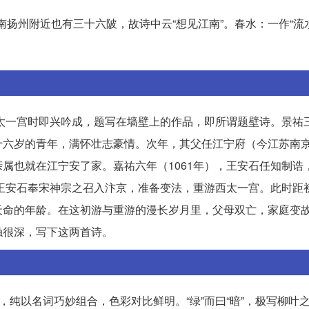
南扬州附近也有三十六陂，故诗中云“想见江南”。春水：一作“流
太一宫时即兴吟成，题写在墙壁上的作品，即所谓题壁诗。景祐三
十六岁的青年，满怀壮志豪情。次年，其父任江宁府（今江苏南
属也就在江宁安了家。嘉祐六年（1061年），王安石任知制诰
，王安石奉宋神宗之召入汴京，准备变法，重游西太一宫。此时距
天命的年龄。在这初游与重游的漫长岁月里，父母双亡，家庭变
触很深，写下这两首诗。
，纯以名词巧妙组合，色彩对比鲜明。“绿”而曰“暗”，极写柳叶