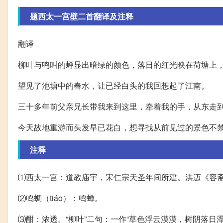
题西太一宫壁二首翻译及注释
翻译
柳叶与鸣叫的蝉显出暗绿的颜色，落日的红光映在荷塘上
望见了池塘中的春水，让已经白头的我回想起了江南。
三十多年前父亲兄长带我来到这里，牵着我的手，从东走
今天故地重游而头发早已花白，想寻找从前见过的景色不
注释
⑴西太一宫：道教庙宇，宋仁宗天圣年间所建。洪迈《容
⑵鸣蜩（tiáo）：鸣蝉。
⑶酣：浓透。“柳叶”二句：一作“草色浮云漠漠，树阴落日潭