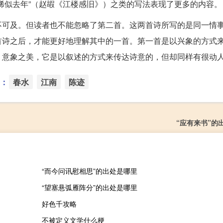
稀似去年”（赵嘏《江楼感旧》）之类的写法表现了更多的内容。
不可及。但读者也不能忽略了第二首。这两首诗所写的是同一情
首诗之后，才能更好地理解其中的一首。第一首是以兴象的方式
、意象之美，它是以叙述的方式来传达诗意的，但却同样有很动
：
春水
江南
陈迹
“应有来书”的
“而今问讯慰相思”的出处是哪里
“望塞悬弧雁阵分”的出处是哪里
好色千攻略
不被定义文学什么梗