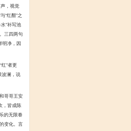
其声，视觉
与“红酣”之
水”补写池
。三四两句
样明净，因
“红”者更
限波澜，说
和哥哥王安
欢，皆成陈
之乐的无限眷
的变化。言