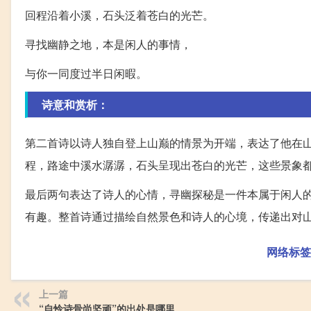
回程沿着小溪，石头泛着苍白的光芒。
寻找幽静之地，本是闲人的事情，
与你一同度过半日闲暇。
诗意和赏析：
第二首诗以诗人独自登上山巅的情景为开端，表达了他在
程，路途中溪水潺潺，石头呈现出苍白的光芒，这些景象
最后两句表达了诗人的心情，寻幽探秘是一件本属于闲人
有趣。整首诗通过描绘自然景色和诗人的心境，传递出对
网络标签
上一篇
“自怜诗骨尚坚顽”的出处是哪里