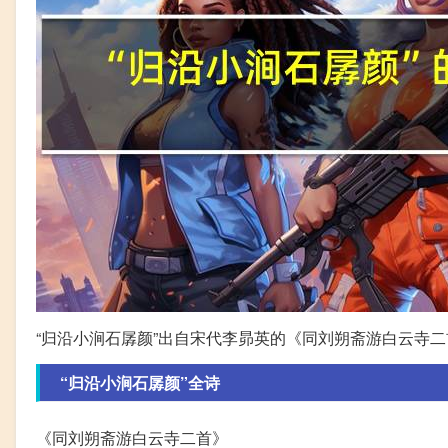
“归沿小涧石孱颜”出自宋代李昴英的《同刘朔斋游白云寺
“归沿小涧石孱颜”全诗
《同刘朔斋游白云寺二首》