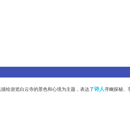
诗人
以描绘游览白云寺的景色和心境为主题，表达了
寻幽探秘、