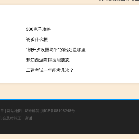
300克子攻略
瓷爹什么梗
“朝升夕没照均平”的出处是哪里
梦幻西游障碍技能遗忘
二建考试一年能考几次？
文章
|
网站地图
|
疑难解答
浙ICP备08108248号
，我们会及时纠正，谢谢