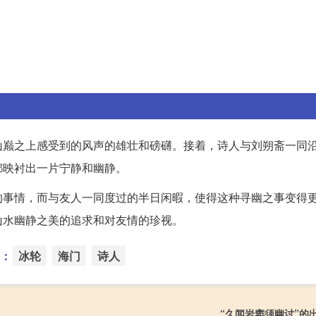
山巅之上感受到的风声的雄壮和磅礴。接着，诗人与刘朔斋一同
都映衬出一片宁静和幽静。
的事情，而与友人一同度过的半日闲暇，使得这种寻幽之事变得
山水幽静之美的追求和对友情的珍视。
：
冰轮
海门
诗人
“久闻岩窦须幽讨”的