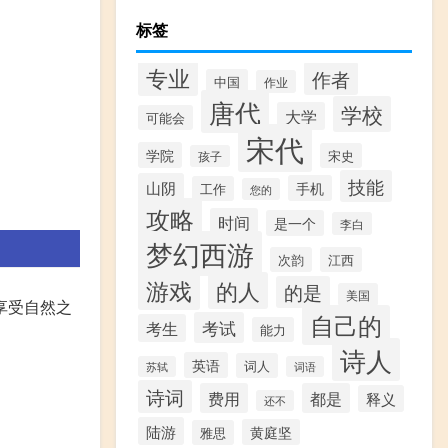
标签
专业
作者
中国
作业
唐代
学校
大学
可能会
宋代
学院
宋史
孩子
技能
山阴
手机
工作
您的
攻略
时间
是一个
李白
梦幻西游
次韵
江西
游戏
的人
的是
美国
享受自然之
自己的
考试
考生
能力
诗人
英语
词人
苏轼
词语
诗词
费用
都是
释义
还不
陆游
黄庭坚
雅思