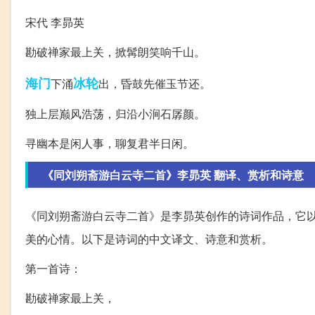
宋代 李昴英
勘破禅家最上关，掀髯朗笑响千山。
海门
冰轮
下涌
出，昏鼓先催玉节还。
独上层巅风浩荡，归沿小涧石孱颜。
寻幽本是闲人事，聊复君半日闲。
《同刘朔斋游白云寺二首》李昴英 翻译、赏析和诗意
《同刘朔斋游白云寺二首》是李昴英创作的诗词作品，它
美的心情。以下是诗词的中文译文、诗意和赏析。
第一首诗：
勘破禅家最上关，