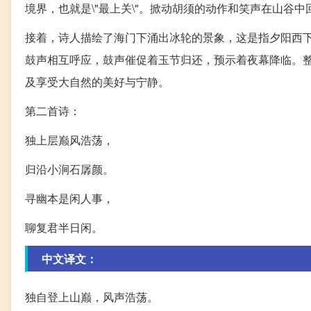
境界，也就是\"最上关\"。掀动胡须的动作和笑声在山谷
接着，诗人描绘了海门下涌出冰轮的景象，这是指夕阳西
鼓声相互呼应，鼓声催促着玉节归还，预示着夜幕降临。
及享受大自然的美好与宁静。
第二首诗：
独上层巅风浩荡，
归沿小涧石孱颜。
寻幽本是闲人事，
聊复君半日闲。
中文译文：
独自登上山巅，风声浩荡。