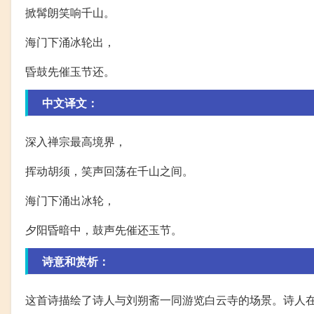
掀髯朗笑响千山。
海门下涌冰轮出，
昏鼓先催玉节还。
中文译文：
深入禅宗最高境界，
挥动胡须，笑声回荡在千山之间。
海门下涌出冰轮，
夕阳昏暗中，鼓声先催还玉节。
诗意和赏析：
这首诗描绘了诗人与刘朔斋一同游览白云寺的场景。诗人