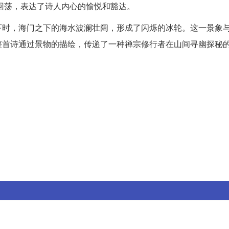
中回荡，表达了诗人内心的愉悦和豁达。
下时，海门之下的海水波澜壮阔，形成了闪烁的冰轮。这一景象
整首诗通过景物的描绘，传递了一种禅宗修行者在山间寻幽探秘