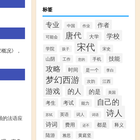
标签
专业
作者
中国
作业
唐代
学校
大学
可能会
宋代
学院
宋史
孩子
家概况》，
技能
山阴
手机
工作
您的
攻略
时间
是一个
李白
梦幻西游
次韵
江西
游戏
的人
的是
美国
自己的
考试
考生
能力
诗人
英语
词人
苏轼
词语
强的法语应
诗词
费用
都是
释义
还不
陆游
黄庭坚
雅思