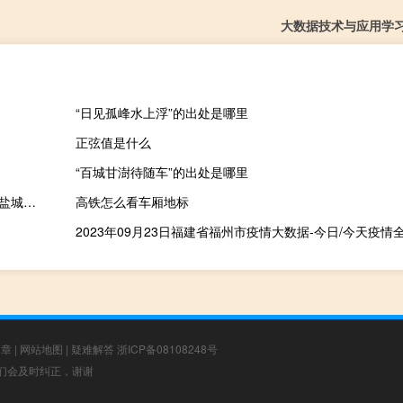
大数据技术与应用学
“日见孤峰水上浮”的出处是哪里
正弦值是什么
“百城甘澍待随车”的出处是哪里
2023-09-27 21:00： 2023年9月27日20时56分，G1516盐洛高速盐城段由于临时交通管制，大丰港主线至秦南双向禁止危险化学品运输车辆、“三超”车辆通行。 ​​​
高铁怎么看车厢地标
文章
|
网站地图
|
疑难解答
浙ICP备08108248号
，我们会及时纠正，谢谢