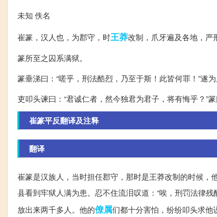
未知 佚名
王莽
崔篆，汉人也，为郡守，时
改制，爪牙遍及各地，严
篆所至之囚系满狱。
篆垂涕曰：“嗟乎，刑法酷烈，乃至于斯！此皆何罪！”遂
吏叩头谏曰：“君诚仁者，然今独君为君子，将有悔乎？”篆
崔篆平反翻译及注释
翻译
崔篆是汉族人，当时担任郡守，那时是王莽改制的时候，
县看到牢狱人满为患。忍不住流泪叹道：“唉，刑罚法律残
僚属
放出来两千多人。他的
们都十分害怕，纷纷叩头求他