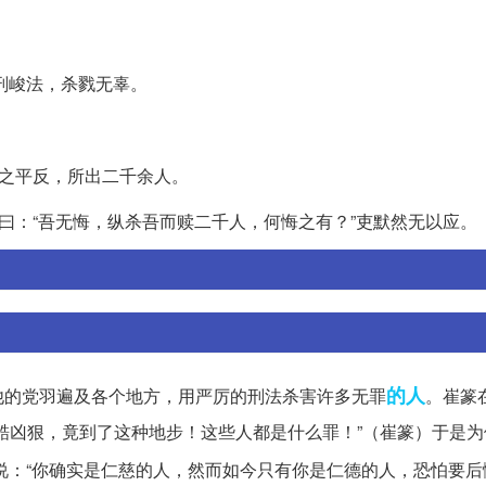
刑峻法，杀戮无辜。
为之平反，所出二千余人。
曰：“吾无悔，纵杀吾而赎二千人，何悔之有？”吏默然无以应。
的人
他的党羽遍及各个地方，用严厉的刑法杀害许多无罪
。崔篆
酷凶狠，竟到了这种地步！这些人都是什么罪！”（崔篆）于是为
说：“你确实是仁慈的人，然而如今只有你是仁德的人，恐怕要后