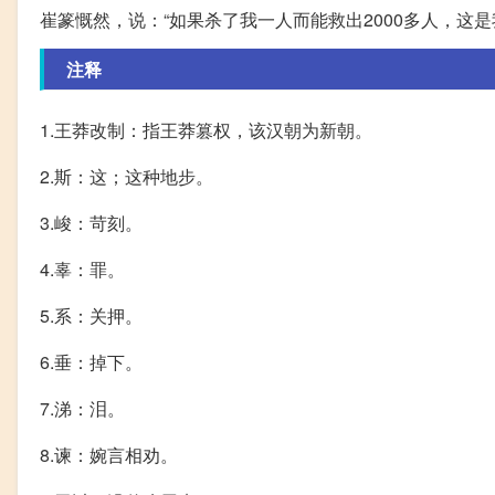
崔篆慨然，说：“如果杀了我一人而能救出2000多人，这
注释
1.王莽改制：指王莽篡权，该汉朝为新朝。
2.斯：这；这种地步。
3.峻：苛刻。
4.辜：罪。
5.系：关押。
6.垂：掉下。
7.涕：泪。
8.谏：婉言相劝。