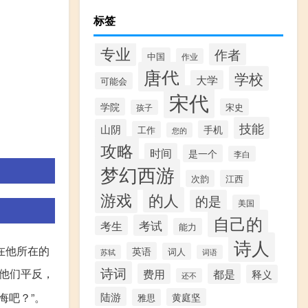
标签
专业
作者
中国
作业
唐代
学校
大学
可能会
宋代
学院
宋史
孩子
技能
山阴
手机
工作
您的
攻略
时间
是一个
李白
梦幻西游
次韵
江西
游戏
的人
的是
美国
自己的
考试
考生
能力
诗人
在他所在的
英语
词人
苏轼
词语
诗词
他们平反，
费用
都是
释义
还不
陆游
悔吧？”。
黄庭坚
雅思