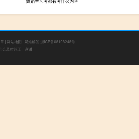
舞蹈生艺考都有考什么内容
文章
|
网站地图
|
疑难解答
浙ICP备08108248号
，我们会及时纠正，谢谢