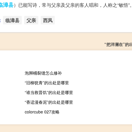
临漳县
）已能写诗，常与父亲及父亲的客人唱和，人称之“敏悟”
：
临漳县
父亲
西风
“把洋澜在”的
泡脚桶裂缝怎么修补
“旧柳犹青”的出处是哪里
“谁当救晋饥”的出处是哪里
“香迳漫春泥”的出处是哪里
colorcube 027攻略