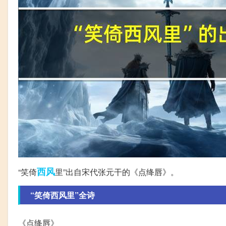
西风
“笑倚
里”出自宋代张元干的《点绛唇》。
“笑倚西风里”全诗
《点绛唇》