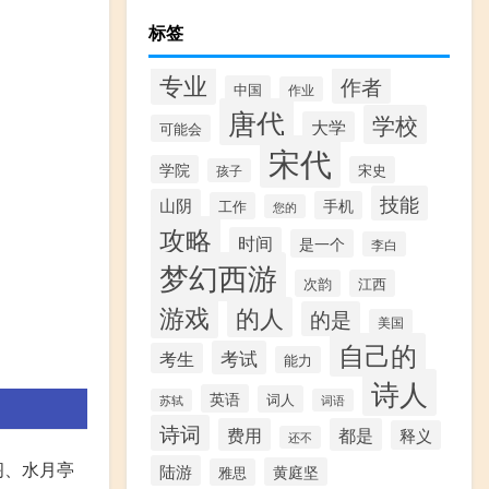
标签
专业
作者
中国
作业
唐代
学校
大学
可能会
宋代
学院
宋史
孩子
技能
山阴
手机
工作
您的
攻略
时间
是一个
李白
梦幻西游
次韵
江西
游戏
的人
的是
美国
自己的
考试
考生
能力
诗人
英语
词人
苏轼
词语
诗词
费用
都是
释义
还不
阁、水月亭
陆游
黄庭坚
雅思