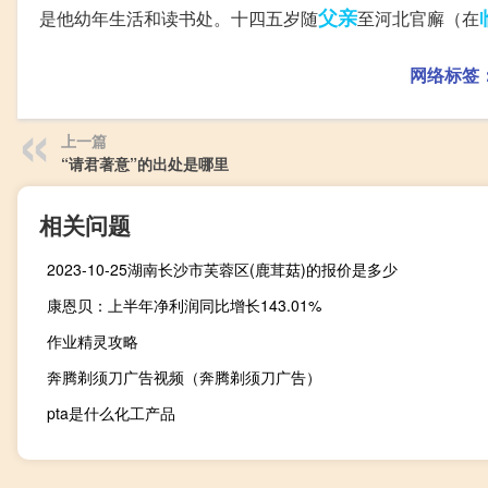
父亲
是他幼年生活和读书处。十四五岁随
至河北官廨（在
网络标签
上一篇
“请君著意”的出处是哪里
相关问题
2023-10-25湖南长沙市芙蓉区(鹿茸菇)的报价是多少
康恩贝：上半年净利润同比增长143.01%
作业精灵攻略
奔腾剃须刀广告视频（奔腾剃须刀广告）
pta是什么化工产品