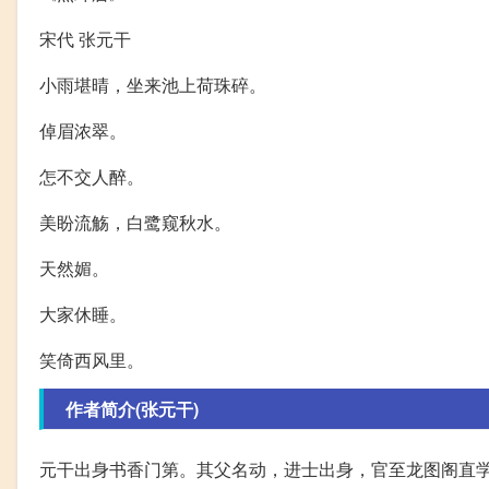
宋代 张元干
小雨堪晴，坐来池上荷珠碎。
倬眉浓翠。
怎不交人醉。
美盼流觞，白鹭窥秋水。
天然媚。
大家休睡。
笑倚西风里。
作者简介(张元干)
元干出身书香门第。其父名动，进士出身，官至龙图阁直