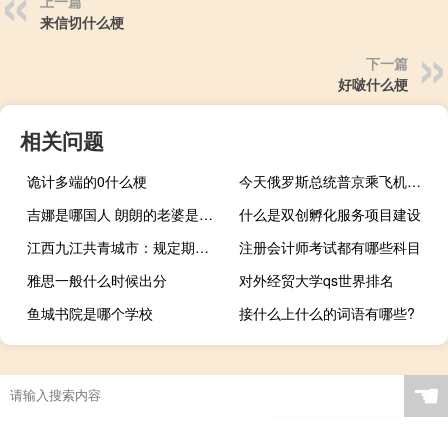
上一篇
来信切什么梗
下一篇
好啵什么梗
相关问题
诡计多端的0什么梗
今天俄罗斯总统普京乘飞机抵达北京首都国际机场普京总统将出席第三届“一带一路”国际合作高峰论坛并参加相关活动（央视新闻）
吉娜是哪国人 朗朗的老婆是哪个国家人
什么是双创孵化服务项目建设
江西九江共青城市：规定期限内买住宅新房可获50%契税补贴
注册会计师考试都有哪些科目
雅思一般什么时候出分
对外经贸大学qs世界排名
鱼城书院是哪个学校
接什么上什么的词语有哪些?
☚