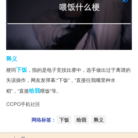
释义
下饭
梗同
，指的是电子竞技比赛中，选手做出过于离谱的
失误操作，网友发弹幕:“下饭”，“直接往我嘴里种水
给我
稻”，“直接
喂饭”等。
CCPO手机社区
网络标签：
下饭
给我
释义