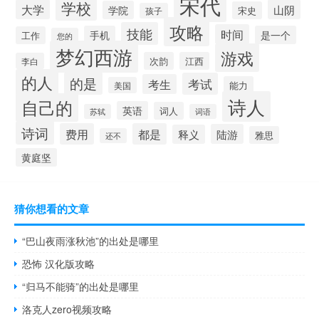
宋代
学校
大学
山阴
学院
宋史
孩子
攻略
技能
时间
手机
是一个
工作
您的
梦幻西游
游戏
次韵
江西
李白
的人
的是
考试
考生
能力
美国
诗人
自己的
英语
词人
苏轼
词语
诗词
费用
都是
陆游
释义
雅思
还不
黄庭坚
猜你想看的文章
“巴山夜雨涨秋池”的出处是哪里
恐怖 汉化版攻略
“归马不能骑”的出处是哪里
洛克人zero视频攻略