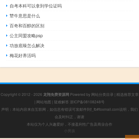
自考本科可以拿到学位证吗
犨牛意思是什么
百奇和百醇的区别
公主同盟攻略psp
功放底噪怎么解决
梅花好养活吗
Copyright © 2012 - 2026
龙翔免费资源网
Powered by
网站分类目录
|
精选推荐文章
|
网站地图
|
疑难解答
浙ICP备08108248号
声明：本站内容来自互联网，如信息有错误可发邮件到f_fb#foxmail.com说明，我们
会及时纠正，谢谢
本站仅为个人兴趣爱好，不接盈利性广告及商业合作
小男孩