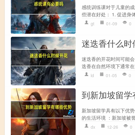
感统训练课对于儿童的成
些潜在好处： 1. 促进身
gt
01-09
0
迷迭香什么时
迷迭香的开花时间可能会
迭香在自然环境下通常在1
ld
01-05
0
到新加坡留学
新加坡留学具有以下优势：
的生活环境 ：新加坡被誉
dx
12-26
0