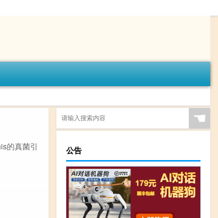
☚
nis的真菌引
公告