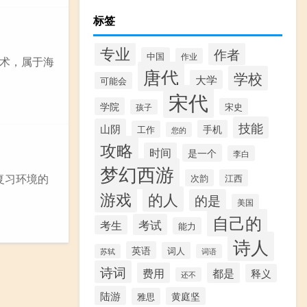
标签
专业
作者
中国
作业
术，属于海
唐代
学校
大学
可能会
宋代
学院
宋史
孩子
技能
山阴
手机
工作
您的
攻略
时间
是一个
李白
梦幻西游
复习环境的
次韵
江西
游戏
的人
的是
美国
自己的
考试
考生
能力
诗人
英语
词人
苏轼
词语
诗词
费用
都是
释义
还不
陆游
黄庭坚
雅思