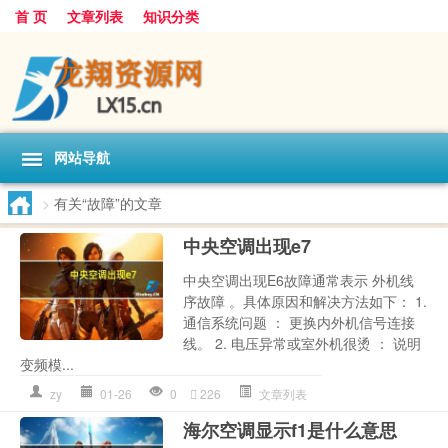
首 页
文章列表
知识分类
网站导航
>
有关“故障”的文章
中央空调出现e7
中央空调出现E6故障通常表示 外机线
序故障 。具体原因和解决方法如下： 1.
通信系统问题 ： 更换内外机信号连接
线。 2. 电压异常或室外机很烫 ： 说明
变频模...
zy
01-26
0
226
文章列表
海尔空调显示f1是什么意思