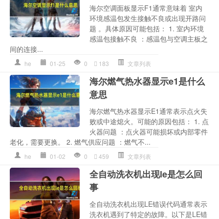
海尔空调面板显示F1通常意味着 室内
环境感温包发生接触不良或出现开路问
题 。具体原因可能包括： 1. 室内环境
感温包接触不良 ：感温包与空调主板之
间的连接...
he
01-25
0
183
文章列表
海尔燃气热水器显示e1是什么
意思
海尔燃气热水器显示E1通常表示点火失
败或中途熄火。可能的原因包括： 1. 点
火器问题 ：点火器可能损坏或内部零件
老化，需要更换。 2. 燃气供应问题 ：燃气不...
he
01-02
0
459
文章列表
全自动洗衣机出现le是怎么回
事
全自动洗衣机出现LE错误代码通常表示
洗衣机遇到了特定的故障。以下是LE错