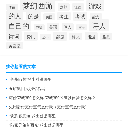
梦幻西游
游戏
次韵
江西
李白
的人
的是
考试
考生
能力
美国
诗人
自己的
英语
词人
苏轼
词语
诗词
费用
都是
陆游
释义
雅思
还不
黄庭坚
猜你想看的文章
“长是随趁”的出处是哪里
五矿集团入职容易吗
评价荣威350怎么样 荣威350的驾驶体验怎么样？
先用后付支付宝怎么付款（支付宝怎么付款）
“犹恐客意短”的出处是哪里
“陆家兄弟苦西东”的出处是哪里