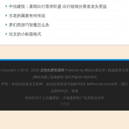
中信建投：暑期出行需求旺盛 出行链细分赛道龙头受益
古老的藏獒有何传说
梦幻西游巧智魔怎么杀
论文的小标题格式
Copyright © 2012 - 2026
龙翔免费资源网
Powered by
网站分类目录
|
精选推荐文章
|
网站地图
|
疑难解答
浙ICP备08108248号
声明：本站内容来自互联网，如信息有错误可发邮件到f_fb#foxmail.com说明，我们
会及时纠正，谢谢
本站仅为个人兴趣爱好，不接盈利性广告及商业合作
小男孩