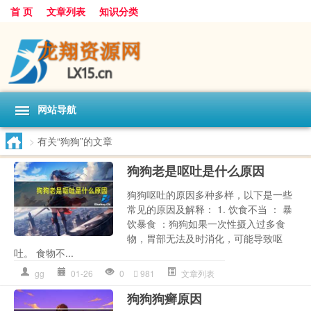
首 页
文章列表
知识分类
网站导航
>
有关“狗狗”的文章
狗狗老是呕吐是什么原因
狗狗呕吐的原因多种多样，以下是一些
常见的原因及解释： 1. 饮食不当 ： 暴
饮暴食 ：狗狗如果一次性摄入过多食
物，胃部无法及时消化，可能导致呕
吐。 食物不...
gg
01-26
0
981
文章列表
狗狗狗癣原因