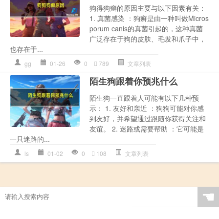
狗得狗癣的原因主要与以下因素有关：
1. 真菌感染 ：狗癣是由一种叫做Micros
porum canis的真菌引起的，这种真菌
广泛存在于狗的皮肤、毛发和爪子中，
也存在于...
gg
01-26
0
789
文章列表
陌生狗跟着你预兆什么
陌生狗一直跟着人可能有以下几种预
示： 1. 友好和亲近 ：狗狗可能对你感
到友好，并希望通过跟随你获得关注和
友谊。 2. 迷路或需要帮助 ：它可能是
一只迷路的...
ls
01-02
0
108
文章列表
☚