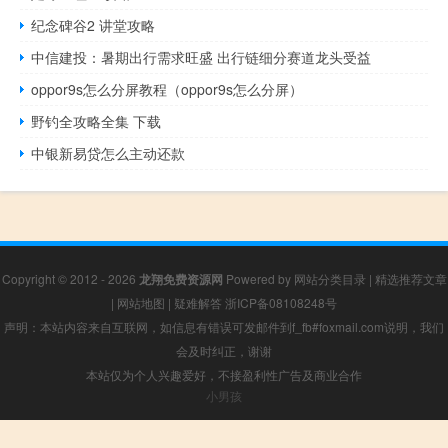
纪念碑谷2 讲堂攻略
中信建投：暑期出行需求旺盛 出行链细分赛道龙头受益
oppor9s怎么分屏教程（oppor9s怎么分屏）
野钓全攻略全集 下载
中银新易贷怎么主动还款
Copyright © 2012 - 2026
龙翔免费资源网
Powered by
网站分类目录
|
精选推荐文章
|
网站地图
|
疑难解答
浙ICP备08108248号
声明：本站内容来自互联网，如信息有错误可发邮件到f_fb#foxmail.com说明，我们
会及时纠正，谢谢
本站仅为个人兴趣爱好，不接盈利性广告及商业合作
小男孩