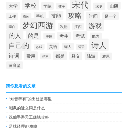
宋代
学校
大学
山阴
学院
宋史
孩子
攻略
技能
时间
手机
是一个
工作
您的
梦幻西游
游戏
次韵
江西
李白
的人
的是
考试
考生
能力
美国
诗人
自己的
英语
词人
苏轼
词语
诗词
费用
都是
陆游
释义
雅思
还不
黄庭坚
猜你想看的文章
“知音稀有”的出处是哪里
嘲讽的近义词是什么
诛仙手游天工赚钱攻略
足球经理97攻略