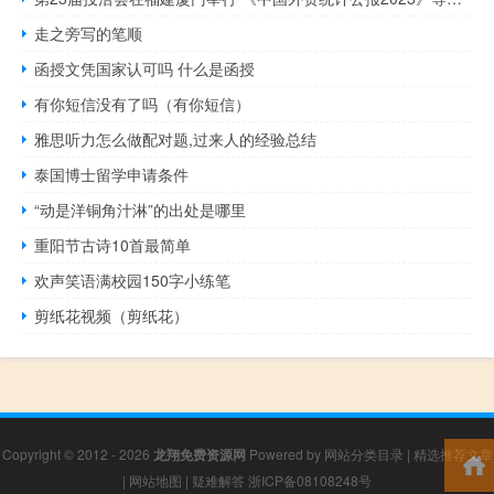
走之旁写的笔顺
函授文凭国家认可吗 什么是函授
有你短信没有了吗（有你短信）
雅思听力怎么做配对题,过来人的经验总结
泰国博士留学申请条件
“动是洋铜角汁淋”的出处是哪里
重阳节古诗10首最简单
欢声笑语满校园150字小练笔
剪纸花视频（剪纸花）
Copyright © 2012 - 2026
龙翔免费资源网
Powered by
网站分类目录
|
精选推荐文章
|
网站地图
|
疑难解答
浙ICP备08108248号