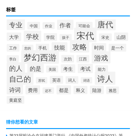
标签
唐代
专业
作者
中国
可能会
作业
宋代
学校
大学
山阴
学院
宋史
孩子
攻略
技能
时间
手机
是一个
工作
您的
梦幻西游
游戏
次韵
江西
李白
的人
的是
考试
考生
能力
美国
诗人
自己的
英语
词人
苏轼
词语
诗词
费用
都是
陆游
释义
雅思
还不
黄庭坚
猜你想看的文章
第23届投洽会在福建厦门举行 《中国外资统计公报2023》等权威报告发布