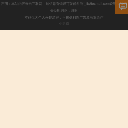
声明：本站内容来自互联网，如信息有错误可发邮件到f_fb#foxmail.com说明，我们
会及时纠正，谢谢
本站仅为个人兴趣爱好，不接盈利性广告及商业合作
小男孩