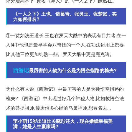
评分居高不下: 原名《异人》的《一人之下》虽然在。
《一人之下》王也、诸葛青、张灵玉、张楚岚，实
力如何排名?
①一贫如洗王道长 王也在罗天大醮中的表现有目共睹,在一
人f4中他也是最早学会八奇技的一个人,在功法运用上都要
比其他三位更加纯熟一些。罗天大醮中更是完克诸。
西游记
最厉害的人物为什么是为悟空指路的樵夫?
为什么有人说《西游记》中最厉害的人是为孙悟空指路的
樵夫? 《西游记》中出现过好几个神秘人物,比如教悟空法
术的菩提祖师,传唐僧多心经的乌巢禅师,想冒名去...
李小萌15岁出道比关晓彤还火，现在婚姻幸福美
满，她是人生赢家吗?