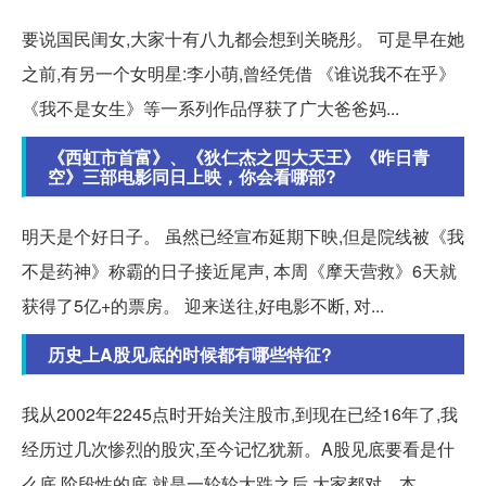
要说国民闺女,大家十有八九都会想到关晓彤。 可是早在她
之前,有另一个女明星:李小萌,曾经凭借 《谁说我不在乎》
《我不是女生》等一系列作品俘获了广大爸爸妈...
《西虹市首富》、《狄仁杰之四大天王》《昨日青
空》三部电影同日上映，你会看哪部?
明天是个好日子。 虽然已经宣布延期下映,但是院线被《我
不是药神》称霸的日子接近尾声, 本周《摩天营救》6天就
获得了5亿+的票房。 迎来送往,好电影不断, 对...
历史上A股见底的时候都有哪些特征?
我从2002年2245点时开始关注股市,到现在已经16年了,我
经历过几次惨烈的股灾,至今记忆犹新。A股见底要看是什
么底,阶段性的底,就是一轮轮大跌之后,大家都对... 本。