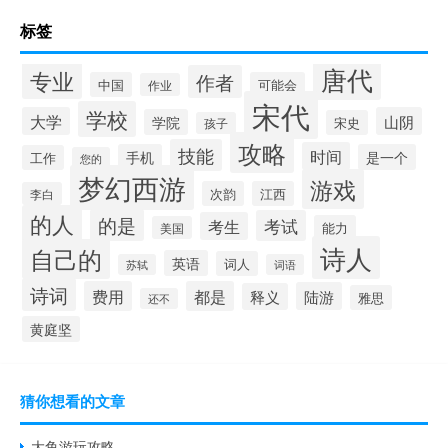
标签
唐代
专业
作者
中国
可能会
作业
宋代
学校
大学
山阴
学院
宋史
孩子
攻略
技能
时间
手机
是一个
工作
您的
梦幻西游
游戏
次韵
江西
李白
的人
的是
考试
考生
能力
美国
诗人
自己的
英语
词人
苏轼
词语
诗词
费用
都是
陆游
释义
雅思
还不
黄庭坚
猜你想看的文章
大鱼游玩攻略