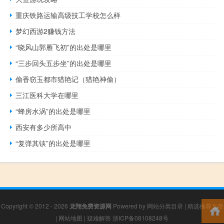
重庆铁路运输高级技工学校怎么样
梦幻西游2赚钱方法
“晓风山郭雁飞初”的出处是哪里
“三步回头五步坐”的出处是哪里
偷香窃玉都市猎艳记（猎艳神偷）
三江医科大学在哪里
“蜂房水涡”的出处是哪里
西安有多少所高中
“复弹其铗”的出处是哪里
Copyright © 2012 - 2026
龙翔免费资源网
Powered by
网站分类目录
|
精选推荐文章
|
网站地图
|
疑难解答
浙ICP备08108248号