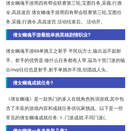
倩女幽魂手游周四有帮会联赛第三轮,宝图任务,采薇,行酒
令,高昌迷宫 倩女幽魂手游周四有帮会联赛第三轮,宝图任
务,采薇,行酒令,高昌迷宫 活动结束后。 活动开。
倩女幽魂手游最能单挑英雄剧情职业?
倩女幽魂手游69单挑王之射手 平民玩方士,输出远不如射
手。射手的优势是:做什么任务都有人带,寇岛十世门派的输
出mvp往往也是射手,射手单挑亦不强,但团战人头。
倩女幽魂成就任务?
《倩女幽魂》是一款热门的多人在线角色扮演游戏,其中包
含了丰富的游戏内容和成就任务供玩家挑战。以下是一些
常见的倩女幽魂成就任务: 1. 门派成就:不同门派(。
倩女幽魂一条龙鬼装几率?