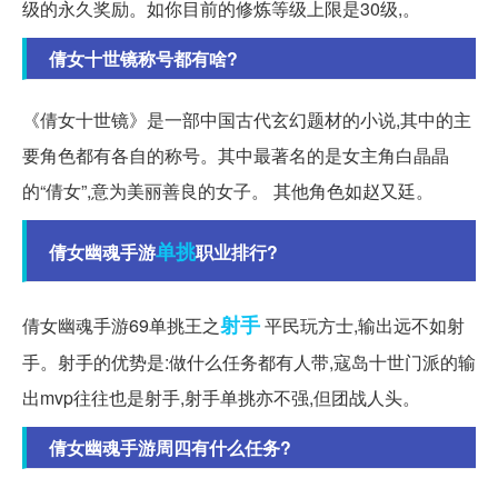
级的永久奖励。如你目前的修炼等级上限是30级,。
倩女十世镜称号都有啥?
《倩女十世镜》是一部中国古代玄幻题材的小说,其中的主
要角色都有各自的称号。其中最著名的是女主角白晶晶
的“倩女”,意为美丽善良的女子。 其他角色如赵又廷。
单挑
倩女幽魂手游
职业排行?
射手
倩女幽魂手游69单挑王之
平民玩方士,输出远不如射
手。射手的优势是:做什么任务都有人带,寇岛十世门派的输
出mvp往往也是射手,射手单挑亦不强,但团战人头。
倩女幽魂手游周四有什么任务?