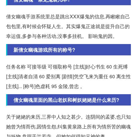
倩女幽魂手游系统里总是跳出XXX爆鬼的信息,再瞅瞅自己
包包里,有时候会怀疑人生。其实爆鬼正途就是提升自己的
幸运值,多参与各种活动,没事多挂机。 影响鬼的因。
新倩女幽魂游戏所有的称号?
任务名称 可接等级 可领取称号 [主线]好心书生 60 生死缚
[主线]清者自清 60 爱别离 [剧情]凭空飞来为重任 60 离生性
[主线]... [称号]色虚耗 95 金陵,曾忠 。
倩女幽魂里面的黑山老妖和树妖姥姥是什么来历?
关于姥姥的来历,三界中人知之甚少。连阴间的孟婆,也只知
她曾为情而伤,因情生怨,纠集黄泉路上所有为情所苦的幽魂
与妖物,盘踞于兰若寺。但她如何得知元神的奥。