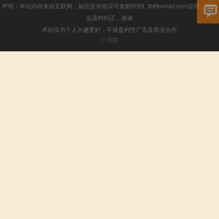
声明：本站内容来自互联网，如信息有错误可发邮件到f_fb#foxmail.com说明，我们
会及时纠正，谢谢
本站仅为个人兴趣爱好，不接盈利性广告及商业合作
小男孩